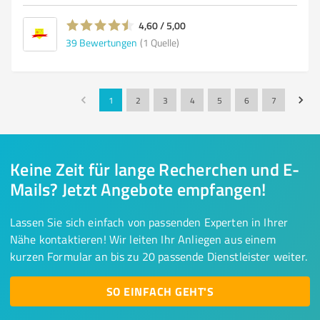
4,60 / 5,00
39
Bewertungen
(1 Quelle)
1
2
3
4
5
6
7
Keine Zeit für lange Recherchen und E-
Mails? Jetzt Angebote empfangen!
Lassen Sie sich einfach von passenden Experten in Ihrer
Nähe kontaktieren! Wir leiten Ihr Anliegen aus einem
kurzen Formular an bis zu 20 passende Dienstleister weiter.
SO EINFACH GEHT'S