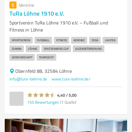
5
Vereine
TuRa Löhne 1910 e.V.
Sportverein TuRa Löhne 1910 e.V. – Fußball und
Fitness in Löhne
SPORTVEREIN
FUSSBALL
FITNESS
AEROBIC
YOGA
LAUFEN
ZUMBA
LÖHNE
SPATZENBERG CUP
JUGENDFÖRDERUNG
GEMEINSCHAFT
TEAMGEIST
Obernfeld 88, 32584 Löhne
info@tura-loehne.de
www.tura-loehne.de/
4,40 / 5,00
155
Bewertungen
(1 Quelle)