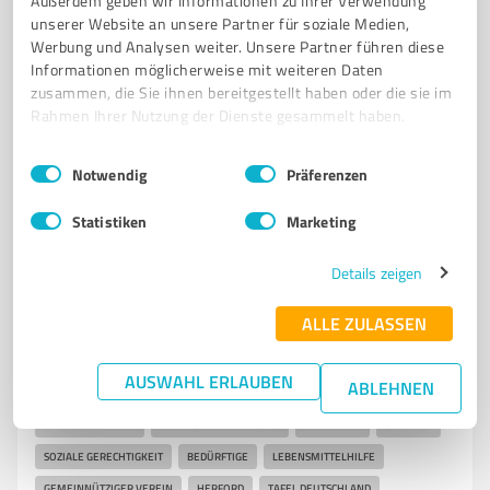
Außerdem geben wir Informationen zu Ihrer Verwendung
unserer Website an unsere Partner für soziale Medien,
BREITENSPORT
MINIKICKER
SPORTEVENTS
VEREINSGESCHICHTE
Werbung und Analysen weiter. Unsere Partner führen diese
Informationen möglicherweise mit weiteren Daten
Ahmser Str. 30, 32107 Bad Salzuflen
zusammen, die Sie ihnen bereitgestellt haben oder die sie im
kontakt@tus-lockhausen.de
www.tus-lockhausen.de/
Rahmen Ihrer Nutzung der Dienste gesammelt haben.
Einwilligungsauswahl
Impressum
|
Datenschutzbestimmungen
4,30 / 5,00
Notwendig
Präferenzen
54
Bewertungen
(1 Quelle)
Statistiken
Marketing
Details zeigen
7
Vereine
Herforder Tafel e.V.
ALLE ZULASSEN
Herforder Tafel e.V. - Lebensmittelhilfe für bedürftige
AUSWAHL ERLAUBEN
Menschen in Herford
ABLEHNEN
HERFORDER TAFEL
LEBENSMITTELRETTUNG
EHRENAMT
SPENDEN
SOZIALE GERECHTIGKEIT
BEDÜRFTIGE
LEBENSMITTELHILFE
GEMEINNÜTZIGER VEREIN
HERFORD
TAFEL DEUTSCHLAND