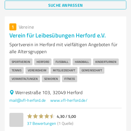
SUCHE ANPASSEN
1
Vereine
Verein für Leibesübungen Herford e.V.
Sportverein in Herford mit vielfältigen Angeboten für
alle Altersgruppen
SPORTVEREIN
HERFORD
FUSSBALL
HANDBALL
KINDERTURNEN
TENNIS
VEREINSHEIM
MITGLIEDSCHAFT
GEMEINSCHAFT
VERANSTALTUNGEN
SENIOREN
FITNESS
Werrestraße 103, 32049 Herford
mail@vfl-herford.de
www.vfl-herford.de/
4,30 / 5,00
37
Bewertungen
(1 Quelle)