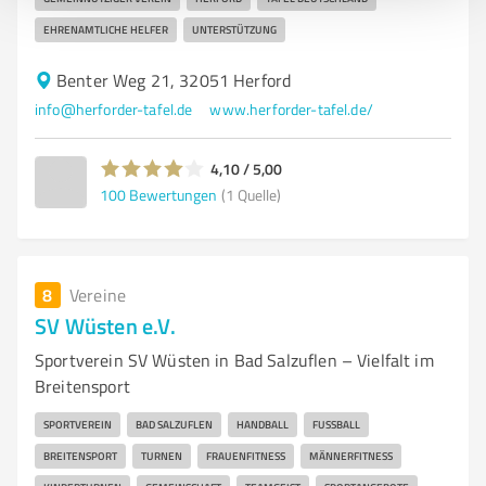
EHRENAMTLICHE HELFER
UNTERSTÜTZUNG
Benter Weg 21, 32051 Herford
info@herforder-tafel.de
www.herforder-tafel.de/
4,10 / 5,00
100
Bewertungen
(1 Quelle)
8
Vereine
SV Wüsten e.V.
Sportverein SV Wüsten in Bad Salzuflen – Vielfalt im
Breitensport
SPORTVEREIN
BAD SALZUFLEN
HANDBALL
FUSSBALL
BREITENSPORT
TURNEN
FRAUENFITNESS
MÄNNERFITNESS