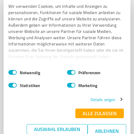
TENNISVEREIN
TENNIS
BERLIN
GRUNEWALD
MANNSCHAFTEN
Wir verwenden Cookies, um Inhalte und Anzeigen zu
personalisieren, Funktionen für soziale Medien anbieten zu
TURNIERE
GASTRONOMIE
MITGLIEDER
CLUBLEBEN
können und die Zugriffe auf unsere Website zu analysieren.
JUGENDTRAINING
FREIZEIT
SPORT
Außerdem geben wir Informationen zu Ihrer Verwendung
unserer Website an unsere Partner für soziale Medien,
Harbigstraße 40, 14055 Berlin
Werbung und Analysen weiter. Unsere Partner führen diese
Informationen möglicherweise mit weiteren Daten
info@tennis-verein-tebe.de
tennis-verein-tebe.de/
zusammen, die Sie ihnen bereitgestellt haben oder die sie im
Rahmen Ihrer Nutzung der Dienste gesammelt haben.
4,40 / 5,00
48
Bewertungen
(1 Quelle)
Einwilligungsauswahl
Impressum
|
Datenschutzbestimmungen
Notwendig
Präferenzen
Statistiken
Marketing
7
Vereine
Details zeigen
Berliner Sport-Verein 1892 e.V. - Home of
Tennis
ALLE ZULASSEN
Tennisverein in Berlin-Wilmersdorf mit vielfältigen
Sportangeboten und Gastronom
AUSWAHL ERLAUBEN
ABLEHNEN