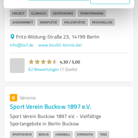
TENNISVEREIN
BERLIN
SPORTVEREIN
MANNSCHAFTSSPORT
FREIZEIT
CLUBHAUS
GASTRONOMIE
TENNISTRAINING
JUGENDARBEIT
SANDPLÄTZE
HALLENPLÄTZE
REGIONALLIGA
Fritz-Wildung-Straße 23, 14199 Berlin
info@tsrl.de
www.bsv92-tennis.de/
4,30 / 5,00
62
Bewertungen
(1 Quelle)
8
Vereine
Sport Verein Buckow 1897 e.V.
Sport Verein Buckow 1897 e.V. - Vielfältige
Sportangebote in Berlin Buckow
SPORTVEREIN
BERLIN
HANDBALL
GYMNASTIK
TANZ