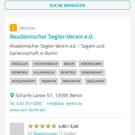
SUCHE ANPASSEN
1
Vereine
Akademischer Segler-Verein e.V.
Akademischer Segler-Verein e.V. - Segeln und
Gemeinschaft in Berlin
SEGELCLUB
HOCHSEESEGELN
BERLIN
VEREINSLEBEN
SEEREISEN
JOLLENSEGELN
REGATTEN
GEMEINSCHAFT
MITGLIEDSCHAFT
TRADITION
INNOVATION
SEGELSPORT
Scharfe Lanke 57, 13595 Berlin
Tel. 030 3615000
info@asv-berlin.de
www.asv-berlin.de/
4,90 / 5,00
51
Bewertungen
(1 Quelle)