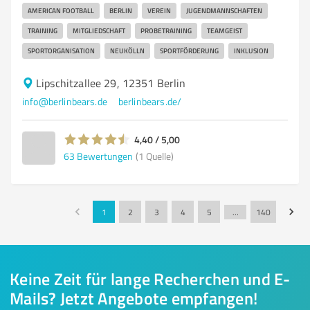
AMERICAN FOOTBALL
BERLIN
VEREIN
JUGENDMANNSCHAFTEN
TRAINING
MITGLIEDSCHAFT
PROBETRAINING
TEAMGEIST
SPORTORGANISATION
NEUKÖLLN
SPORTFÖRDERUNG
INKLUSION
Lipschitzallee 29, 12351 Berlin
info@berlinbears.de
berlinbears.de/
4,40 / 5,00
63
Bewertungen
(1 Quelle)
1
2
3
4
5
…
140
Keine Zeit für lange Recherchen und E-
Mails? Jetzt Angebote empfangen!