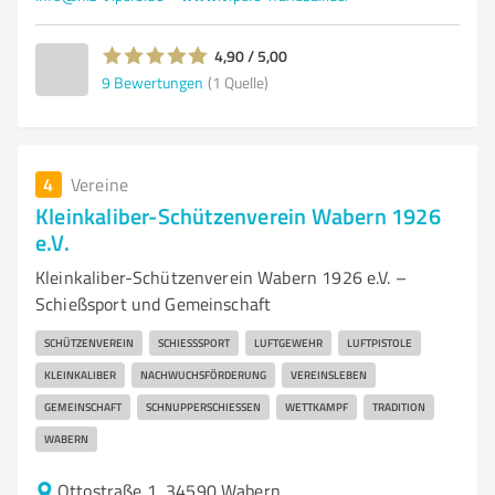
4,90 / 5,00
9
Bewertungen
(1 Quelle)
4
Vereine
Kleinkaliber-Schützenverein Wabern 1926
e.V.
Kleinkaliber-Schützenverein Wabern 1926 e.V. –
Schießsport und Gemeinschaft
SCHÜTZENVEREIN
SCHIESSSPORT
LUFTGEWEHR
LUFTPISTOLE
KLEINKALIBER
NACHWUCHSFÖRDERUNG
VEREINSLEBEN
GEMEINSCHAFT
SCHNUPPERSCHIESSEN
WETTKAMPF
TRADITION
WABERN
Ottostraße 1, 34590 Wabern