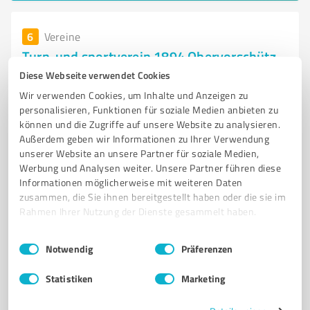
6
Vereine
Turn-und sportverein 1894 Obervorschütz
e.v.
Diese Webseite verwendet Cookies
Sportangebote und soziale Projekte beim Turn- und
Wir verwenden Cookies, um Inhalte und Anzeigen zu
personalisieren, Funktionen für soziale Medien anbieten zu
Sportverein 1894 Obervorschütz
können und die Zugriffe auf unsere Website zu analysieren.
SPORTVEREIN
GUDENSBERG
TURNEN
LEICHTATHLETIK
Außerdem geben wir Informationen zu Ihrer Verwendung
unserer Website an unsere Partner für soziale Medien,
KINDERTURNEN
FITNESS
GESUNDHEITSSPORT
SOZIALE PROJEKTE
Werbung und Analysen weiter. Unsere Partner führen diese
GEMEINSCHAFT
VEREINSLEBEN
JUGENDFÖRDERUNG
Informationen möglicherweise mit weiteren Daten
zusammen, die Sie ihnen bereitgestellt haben oder die sie im
SPORTANGEBOTE
Rahmen Ihrer Nutzung der Dienste gesammelt haben.
Poststraße 10, 34281 Gudensberg
Einwilligungsauswahl
Impressum
|
Datenschutzbestimmungen
info@tsvobervorschuetz.de
www.tsvobervorschuetz.de/
Notwendig
Präferenzen
Statistiken
Marketing
5,00 / 5,00
2
Bewertungen
(1 Quelle)