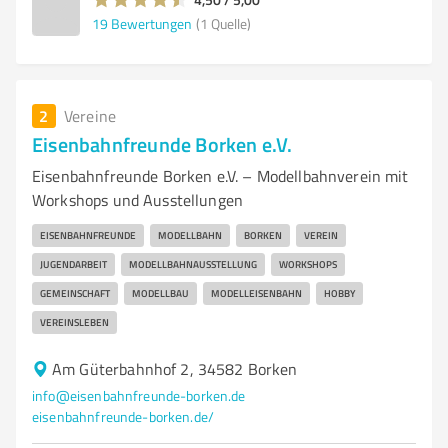
19
Bewertungen
(1 Quelle)
2
Vereine
Eisenbahnfreunde Borken e.V.
Eisenbahnfreunde Borken e.V. – Modellbahnverein mit
Workshops und Ausstellungen
EISENBAHNFREUNDE
MODELLBAHN
BORKEN
VEREIN
JUGENDARBEIT
MODELLBAHNAUSSTELLUNG
WORKSHOPS
GEMEINSCHAFT
MODELLBAU
MODELLEISENBAHN
HOBBY
VEREINSLEBEN
Am Güterbahnhof 2, 34582 Borken
info@eisenbahnfreunde-borken.de
eisenbahnfreunde-borken.de/