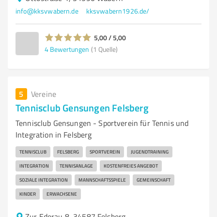
info@kksvwabern.de
kksvwabern1926.de/
5,00 / 5,00
4
Bewertungen
(1 Quelle)
5
Vereine
Tennisclub Gensungen Felsberg
Tennisclub Gensungen - Sportverein für Tennis und
Integration in Felsberg
TENNISCLUB
FELSBERG
SPORTVEREIN
JUGENDTRAINING
INTEGRATION
TENNISANLAGE
KOSTENFREIES ANGEBOT
SOZIALE INTEGRATION
MANNSCHAFTSSPIELE
GEMEINSCHAFT
KINDER
ERWACHSENE
Zur Ederau 8, 34587 Felsberg