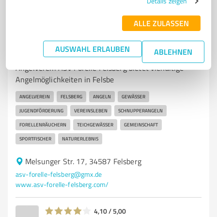
Details zeigen
ALLE ZULASSEN
7
Vereine
AUSWAHL ERLAUBEN
ASV Forelle Felsberg 1967 e. V.
ABLEHNEN
Angelverein ASV Forelle Felsberg bietet vielfältige
Angelmöglichkeiten in Felsbe
ANGELVEREIN
FELSBERG
ANGELN
GEWÄSSER
JUGENDFÖRDERUNG
VEREINSLEBEN
SCHNUPPERANGELN
FORELLENRÄUCHERN
TEICHGEWÄSSER
GEMEINSCHAFT
SPORTFISCHER
NATURERLEBNIS
Melsunger Str. 17, 34587 Felsberg
asv-forelle-felsberg@gmx.de
www.asv-forelle-felsberg.com/
4,10 / 5,00