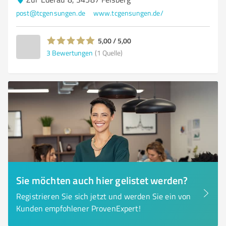
post@tcgensungen.de
www.tcgensungen.de/
5,00 / 5,00
3
Bewertungen
(1 Quelle)
Sie möchten auch hier gelistet werden?
Registrieren Sie sich jetzt und werden Sie ein von
Kunden empfohlener ProvenExpert!