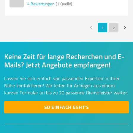
4
Bewertungen
(1 Quelle)
1
2
Keine Zeit für lange Recherchen und E-
Mails? Jetzt Angebote empfangen!
Lassen Sie sich einfach von passenden Experten in Ihrer
Nähe kontaktieren! Wir leiten Ihr Anliegen aus einem
kurzen Formular an bis zu 20 passende Dienstleister weiter.
SO EINFACH GEHT'S