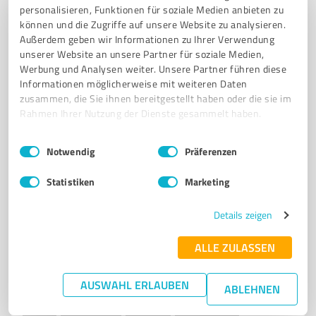
JUGENDFÖRDERUNG
FRAUENFUSSBALL
SPORTEVENTS
personalisieren, Funktionen für soziale Medien anbieten zu
VEREINSLEBEN
INTEGRATION
SPORTINFRASTRUKTUR
können und die Zugriffe auf unsere Website zu analysieren.
Außerdem geben wir Informationen zu Ihrer Verwendung
LOKALE UNTERNEHMEN
GEMEINSCHAFT
SPORTARTEN
unserer Website an unsere Partner für soziale Medien,
Werbung und Analysen weiter. Unsere Partner führen diese
Am Sportpl. 10b, 49733 Haren (Ems)
Informationen möglicherweise mit weiteren Daten
info@fc-wesuwe.de
fc-wesuwe.de/
zusammen, die Sie ihnen bereitgestellt haben oder die sie im
Rahmen Ihrer Nutzung der Dienste gesammelt haben.
4,30 / 5,00
Einwilligungsauswahl
Impressum
|
Datenschutzbestimmungen
75
Bewertungen
(1 Quelle)
Notwendig
Präferenzen
Statistiken
Marketing
7
Vereine
Details zeigen
VFL Rütenbrock Haren (Ems)
ALLE ZULASSEN
VfL Rütenbrock – Sportverein für Fußball, Tischtennis
und Darts in Haren
AUSWAHL ERLAUBEN
ABLEHNEN
VFL RÜTENBROCK
SPORTVEREIN
FUSSBALL
TISCHTENNIS
DARTS