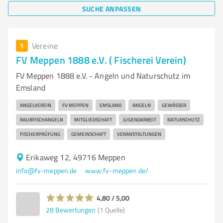
SUCHE ANPASSEN
1
Vereine
FV Meppen 1888 e.V. ( Fischerei Verein)
FV Meppen 1888 e.V. - Angeln und Naturschutz im
Emsland
ANGELVEREIN
FV MEPPEN
EMSLAND
ANGELN
GEWÄSSER
RAUBFISCHANGELN
MITGLIEDSCHAFT
JUGENDARBEIT
NATURSCHUTZ
FISCHERPRÜFUNG
GEMEINSCHAFT
VERANSTALTUNGEN
Erikaweg 12, 49716 Meppen
info@fv-meppen.de
www.fv-meppen.de/
4,80 / 5,00
28
Bewertungen
(1 Quelle)