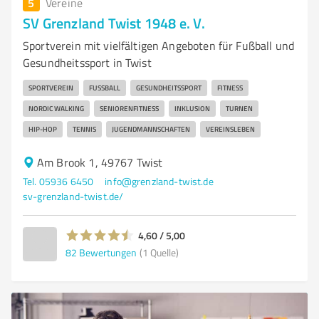
5
Vereine
SV Grenzland Twist 1948 e. V.
Sportverein mit vielfältigen Angeboten für Fußball und
Gesundheitssport in Twist
SPORTVEREIN
FUSSBALL
GESUNDHEITSSPORT
FITNESS
NORDIC WALKING
SENIORENFITNESS
INKLUSION
TURNEN
HIP-HOP
TENNIS
JUGENDMANNSCHAFTEN
VEREINSLEBEN
Am Brook 1, 49767 Twist
Tel. 05936 6450
info@grenzland-twist.de
sv-grenzland-twist.de/
4,60 / 5,00
82
Bewertungen
(1 Quelle)