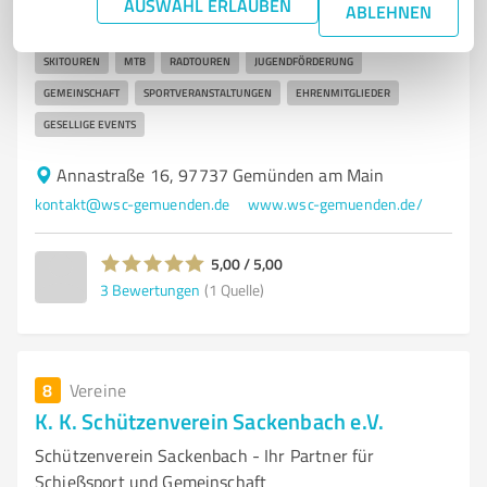
AUSWAHL ERLAUBEN
ABLEHNEN
WINTERSPORT
VEREIN
GEMÜNDEN
MITGLIEDSCHAFT
SKITOUREN
MTB
RADTOUREN
JUGENDFÖRDERUNG
GEMEINSCHAFT
SPORTVERANSTALTUNGEN
EHRENMITGLIEDER
GESELLIGE EVENTS
Annastraße 16, 97737 Gemünden am Main
kontakt@wsc-gemuenden.de
www.wsc-gemuenden.de/
5,00 / 5,00
3
Bewertungen
(1 Quelle)
8
Vereine
K. K. Schützenverein Sackenbach e.V.
Schützenverein Sackenbach - Ihr Partner für
Schießsport und Gemeinschaft