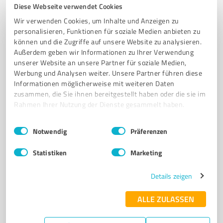
Diese Webseite verwendet Cookies
FUSSBALLVEREIN
TISCHTENNIS
ARNSTEIN
SPORTVEREIN
Wir verwenden Cookies, um Inhalte und Anzeigen zu
MITGLIEDSCHAFT
JUGENDFÖRDERUNG
KLIMASCHUTZ
personalisieren, Funktionen für soziale Medien anbieten zu
können und die Zugriffe auf unsere Website zu analysieren.
LED-BELEUCHTUNG
FLUTLICHTANLAGE
GEMEINSCHAFT
Außerdem geben wir Informationen zu Ihrer Verwendung
SPORTAKTIVITÄTEN
NACHHALTIGKEIT
unserer Website an unsere Partner für soziale Medien,
Werbung und Analysen weiter. Unsere Partner führen diese
Cancale-Platz 4, 97450 Arnstein
Informationen möglicherweise mit weiteren Daten
info@fc-arnstein.de
www.fc-arnstein.de/
zusammen, die Sie ihnen bereitgestellt haben oder die sie im
Rahmen Ihrer Nutzung der Dienste gesammelt haben.
4,20 / 5,00
Einwilligungsauswahl
Impressum
|
Datenschutzbestimmungen
Notwendig
Präferenzen
19
Bewertungen
(1 Quelle)
Statistiken
Marketing
Details zeigen
7
Vereine
Winter-Sport-Club Gemünden e.V.
ALLE ZULASSEN
Wintersportverein in Gemünden mit vielfältigen
Aktivitäten und Gemeinschaftsange