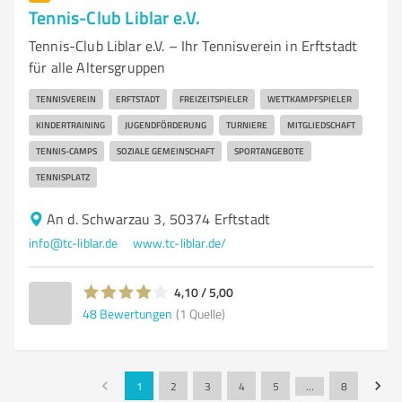
Tennis-Club Liblar e.V.
Tennis-Club Liblar e.V. – Ihr Tennisverein in Erftstadt
für alle Altersgruppen
TENNISVEREIN
ERFTSTADT
FREIZEITSPIELER
WETTKAMPFSPIELER
KINDERTRAINING
JUGENDFÖRDERUNG
TURNIERE
MITGLIEDSCHAFT
TENNIS-CAMPS
SOZIALE GEMEINSCHAFT
SPORTANGEBOTE
TENNISPLATZ
An d. Schwarzau 3, 50374 Erftstadt
info@tc-liblar.de
www.tc-liblar.de/
4,10 / 5,00
48
Bewertungen
(1 Quelle)
1
2
3
4
5
…
8