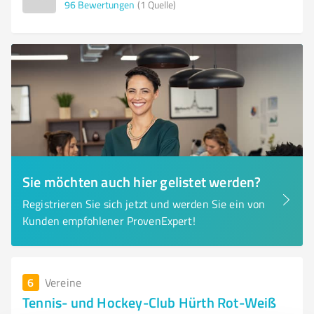
96
Bewertungen
(1 Quelle)
Sie möchten auch hier gelistet werden?
Registrieren Sie sich jetzt und werden Sie ein von
Kunden empfohlener ProvenExpert!
6
Vereine
Tennis- und Hockey-Club Hürth Rot-Weiß