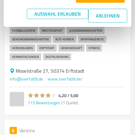
SV Erfa 09 e.V. Gymnich
Fußballverein SV Erfa 09 e.V. Erftstadt mit breitem
AUSWAHL ERLAUBEN
ABLEHNEN
Sportangebot und Gemeinschaf
FUSSBALLVEREIN
BREITENSPORT
JUGENDMANNSCHAFTEN
SENIORENMANNSCHAFTEN
ALTE HERREN
SPORTANGEBOTE
VEREINSLEBEN
ERFTSTADT
GEMEINSCHAFT
FITNESS
VERANSTALTUNGEN
DIGITALISIERUNG
Moselstraße 27, 50374 Erftstadt
info@sverfa09.de
www.sverfa09.de/
4,20 / 5,00
113
Bewertungen
(1 Quelle)
8
Vereine