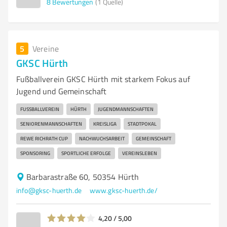
8
Bewertungen
(1 Quelle)
5
Vereine
GKSC Hürth
Fußballverein GKSC Hürth mit starkem Fokus auf
Jugend und Gemeinschaft
FUSSBALLVEREIN
HÜRTH
JUGENDMANNSCHAFTEN
SENIORENMANNSCHAFTEN
KREISLIGA
STADTPOKAL
REWE RICHRATH CUP
NACHWUCHSARBEIT
GEMEINSCHAFT
SPONSORING
SPORTLICHE ERFOLGE
VEREINSLEBEN
Barbarastraße 60, 50354 Hürth
info@gksc-huerth.de
www.gksc-huerth.de/
4,20 / 5,00