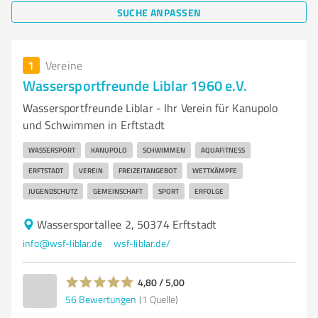
SUCHE ANPASSEN
1
Vereine
Wassersportfreunde Liblar 1960 e.V.
Wassersportfreunde Liblar - Ihr Verein für Kanupolo
und Schwimmen in Erftstadt
WASSERSPORT
KANUPOLO
SCHWIMMEN
AQUAFITNESS
ERFTSTADT
VEREIN
FREIZEITANGEBOT
WETTKÄMPFE
JUGENDSCHUTZ
GEMEINSCHAFT
SPORT
ERFOLGE
Wassersportallee 2, 50374 Erftstadt
info@wsf-liblar.de
wsf-liblar.de/
4,80 / 5,00
56
Bewertungen
(1 Quelle)