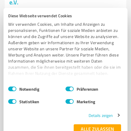
e.V.
Tennis- und Hockey-Club Hürth Rot-Weiß e.V. – Sport
Diese Webseite verwendet Cookies
für alle Altersgruppen
Wir verwenden Cookies, um Inhalte und Anzeigen zu
TENNISVEREIN
HOCKEYVEREIN
HÜRTH
SPORTANGEBOTE
personalisieren, Funktionen für soziale Medien anbieten zu
können und die Zugriffe auf unsere Website zu analysieren.
GEMEINSCHAFT
FERIENCAMPS
CLUBMEISTERSCHAFTEN
Außerdem geben wir Informationen zu Ihrer Verwendung
GASTRONOMIE
VEREINSLEBEN
TRAINING
MEDENSPIELE
unserer Website an unsere Partner für soziale Medien,
Werbung und Analysen weiter. Unsere Partner führen diese
SPORTEVENTS
Informationen möglicherweise mit weiteren Daten
zusammen, die Sie ihnen bereitgestellt haben oder die sie im
Brandlstraße 10, 50354 Hürth
Rahmen Ihrer Nutzung der Dienste gesammelt haben.
info@thc-huerth.de
www.thc-huerth.de/
Einwilligungsauswahl
Impressum
|
Datenschutzbestimmungen
Notwendig
Präferenzen
4,20 / 5,00
67
Bewertungen
(1 Quelle)
Statistiken
Marketing
Details zeigen
7
Vereine
ALLE ZULASSEN