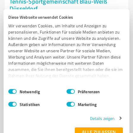
Tennis-Sportgemeinschaft Blau-Weiß
Düsseldorf
Diese Webseite verwendet Cookies
Tennis-Sportgemeinschaft Blau-Weiß Düsseldorf – Ihr
Tennisverein für alle!
Wir verwenden Cookies, um Inhalte und Anzeigen zu
personalisieren, Funktionen für soziale Medien anbieten zu
TENNISVEREIN
DÜSSELDORF
SPORTGEMEINSCHAFT
können und die Zugriffe auf unsere Website zu analysieren.
Außerdem geben wir Informationen zu Ihrer Verwendung
TENNISTRAINING
MEDENMANNSCHAFTEN
HOBBYMANNSCHAFTEN
unserer Website an unsere Partner für soziale Medien,
JUGENDTRAINING
VEREINSLEBEN
FAIRNESS
TENNISPLÄTZE
Werbung und Analysen weiter. Unsere Partner führen diese
TURNIERE
GEMEINSCHAFT
Informationen möglicherweise mit weiteren Daten
zusammen, die Sie ihnen bereitgestellt haben oder die sie im
Neusser Weg 90, 40474 Düsseldorf
Rahmen Ihrer Nutzung der Dienste gesammelt haben.
info@tsg-blau-weiss.de
www.tsg-blau-weiss.de/
Einwilligungsauswahl
Impressum
|
Datenschutzbestimmungen
Notwendig
Präferenzen
4,60 / 5,00
Statistiken
Marketing
61
Bewertungen
(1 Quelle)
Details zeigen
ALLE ZULASSEN