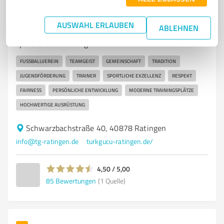
7
Vereine
Türkgücü Ratingen
AUSWAHL ERLAUBEN
ABLEHNEN
Fußballverein Türkgücü Ratingen – Gemeinschaft und
sportliche Förderung
FUSSBALLVEREIN
TEAMGEIST
GEMEINSCHAFT
TRADITION
JUGENDFÖRDERUNG
TRAINER
SPORTLICHE EXZELLENZ
RESPEKT
FAIRNESS
PERSÖNLICHE ENTWICKLUNG
MODERNE TRAININGSPLÄTZE
HOCHWERTIGE AUSRÜSTUNG
Schwarzbachstraße 40, 40878 Ratingen
info@tg-ratingen.de
turkgucu-ratingen.de/
4,50 / 5,00
85
Bewertungen
(1 Quelle)