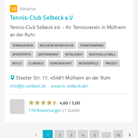
10
Vereine
Tennis-Club Selbeck e.V
Tennis-Club Selbeck e.V. - Ihr Tennisverein in Mülheim
an der Ruhr
TENNISVEREIN
MÜLHEIM AN DER RUHR
TENNISTRAINING
SPORTSTÄTTE
GASTRONOMIE
MITGLIEDER
BEACHVOLLEYBALL
BOULE
CLUBHAUS
GEMEINSCHAFT
MEDENSPIELE
FREIZEIT
Stooter Str. 17, 45481 Mülheim an der Ruhr
info@tc-selbeck.de
www.tc-selbeck.de/
4,60 / 5,00
178
Bewertungen
(1 Quelle)
1
2
3
4
5
…
15