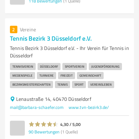
118
Bewertungen
(1 Quelle)
2
Vereine
Tennis Bezirk 3 Düsseldorf e.V.
Tennis Bezirk 3 Düsseldorf e.V. - Ihr Verein für Tennis in
Düsseldorf
TENNISVEREIN
DÜSSELDORF
SPORTVEREIN
JUGENDFÖRDERUNG
MEDENSPIELE
TURNIERE
FREIZEIT
GEMEINSCHAFT
BEZIRKSMEISTERSCHAFTEN
TENNIS
SPORT
VEREINSLEBEN
Lenaustraße 14, 40470 Düsseldorf
mail@barbara-schaefer.com
www.tvn-bezirk3.de/
4,30 / 5,00
90
Bewertungen
(1 Quelle)