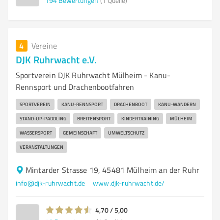
194
Bewertungen
(1 Quelle)
4
Vereine
DJK Ruhrwacht e.V.
Sportverein DJK Ruhrwacht Mülheim - Kanu-
Rennsport und Drachenbootfahren
SPORTVEREIN
KANU-RENNSPORT
DRACHENBOOT
KANU-WANDERN
STAND-UP-PADDLING
BREITENSPORT
KINDERTRAINING
MÜLHEIM
WASSERSPORT
GEMEINSCHAFT
UMWELTSCHUTZ
VERANSTALTUNGEN
Mintarder Strasse 19, 45481 Mülheim an der Ruhr
info@djk-ruhrwacht.de
www.djk-ruhrwacht.de/
4,70 / 5,00