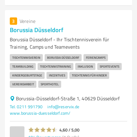
3
Vereine
Borussia Düsseldorf
Borussia Düsseldorf - Ihr Tischtennisverein für
Training, Camps und Teamevents
TISCHTENNISVEREIN
BORUSSIA DÜSSELDORF
FERIENCAMPS
TEAMBUILDING
TISCHTENNISTRAINING
INKLUSION
SPORTEVENTS
KINDERGEBURTSTAGE
INCENTIVES
TISCHTENNIS FÜR KINDER
VEREINSARBEIT
SPORTHOTEL
Borussia-Düsseldorf-Straße 1, 40629 Düsseldorf
Tel. 0211 991790
info@reservix.de
www.borussia-duesseldorf.com/
4,60 / 5,00