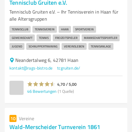
Tennisclub Gruiten e.V.
Tennisclub Gruiten e.V. – Ihr Tennisverein in Haan für
alle Altersgruppen
TENNISCLUB
TENNISVEREIN
HAAN
SPORTVEREIN
GEMEINSCHAFT
TENNIS
FREIZEITSPIELER
MANNSCHAFTSSPORTLER
JUGEND
SCHNUPPERTRAINING
VEREINSLEBEN
TENNISANLAGE
Neandertalweg 6, 42781 Haan
kontakt@rags-bistro.de
tcgruiten.de/
4,70 / 5,00
46
Bewertungen
(1 Quelle)
10
Vereine
Wald-Merscheider Turnverein 1861