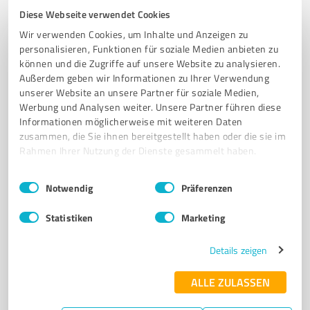
Tennisclub Grün-Weiß Langenfeld – Ihr Verein für
Diese Webseite verwendet Cookies
Tennis und Padel in Langenfeld
Wir verwenden Cookies, um Inhalte und Anzeigen zu
personalisieren, Funktionen für soziale Medien anbieten zu
TENNISVEREIN
PADEL
JUGENDABTEILUNG
SCHNUPPERTRAINING
können und die Zugriffe auf unsere Website zu analysieren.
FREIZEITSPIELER
MANNSCHAFTSSPORT
TENNISPLÄTZE
TURNIERE
Außerdem geben wir Informationen zu Ihrer Verwendung
LANGENFELD
SPORTGEMEINSCHAFT
KINDERTRAINING
unserer Website an unsere Partner für soziale Medien,
Werbung und Analysen weiter. Unsere Partner führen diese
VEREINSLEBEN
Informationen möglicherweise mit weiteren Daten
zusammen, die Sie ihnen bereitgestellt haben oder die sie im
Lindberghstraße 71, 40764 Langenfeld (Rheinland)
Rahmen Ihrer Nutzung der Dienste gesammelt haben.
info@gwl-tennis.de
www.gwl-tennis.de/
Einwilligungsauswahl
Impressum
|
Datenschutzbestimmungen
Notwendig
Präferenzen
4,70 / 5,00
40
Bewertungen
(1 Quelle)
Statistiken
Marketing
Details zeigen
7
Vereine
ALLE ZULASSEN
TC Stadtwald Hilden e.V.