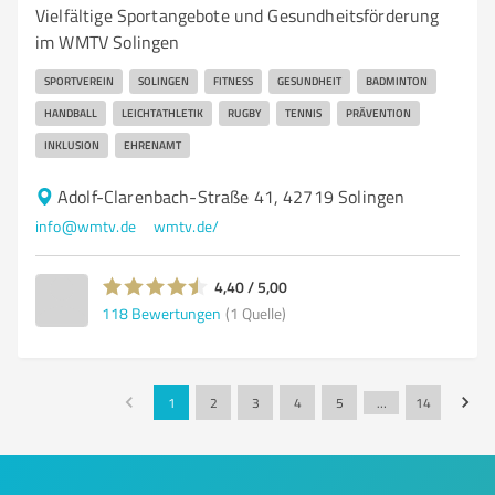
Vielfältige Sportangebote und Gesundheitsförderung
im WMTV Solingen
SPORTVEREIN
SOLINGEN
FITNESS
GESUNDHEIT
BADMINTON
HANDBALL
LEICHTATHLETIK
RUGBY
TENNIS
PRÄVENTION
INKLUSION
EHRENAMT
Adolf-Clarenbach-Straße 41, 42719 Solingen
info@wmtv.de
wmtv.de/
4,40 / 5,00
118
Bewertungen
(1 Quelle)
1
2
3
4
5
…
14