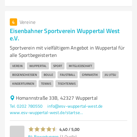
4
Vereine
Eisenbahner Sportverein Wuppertal West
e.V.
Sportverein mit vielfältigem Angebot in Wuppertal für
alle Sportbegeisterten
VEREIN
WUPPERTAL
SPORT
MITGLIEDSCHAFT
BOGENSCHIESSEN
BOULE
FAUSTBALL
GYMNASTIK
JIU JITSU
KINDERTURNEN
TENNIS
TISCHTENNIS
Homannstraße 33B, 42327 Wuppertal
Tel. 0202 780550
info@esv-wuppertal-west.de
www.esv-wuppertal-west.de/startseite
4,40 / 5,00
84
Bewertungen
(1 Quelle)