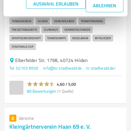
AUSWAHL ERLAUBEN
Tennisverein TC Stadtwald Hilden – Sport und
ABLEHNEN
Gemeinschaft am Niederrhein
TENNISVEREIN
HILDEN
VEREINSLEBEN
TENNISTRAINING
FREIZEITANGEBOTE
CLUBHAUS
VERANSTALTUNGEN
SPORTGEMEINSCHAFT
TENNISCAMPS
KEGELBAHN
MITGLIEDER
STADTWALD-CUP
Elberfelder Str. 179B, 40724 Hilden
Tel. 02103 8550
info@tc-stadtwald.de
tc-stadtwald.de/
4,60 / 5,00
80
Bewertungen
(1 Quelle)
8
Vereine
Kleingärtnerverein Haan 69 e. V.