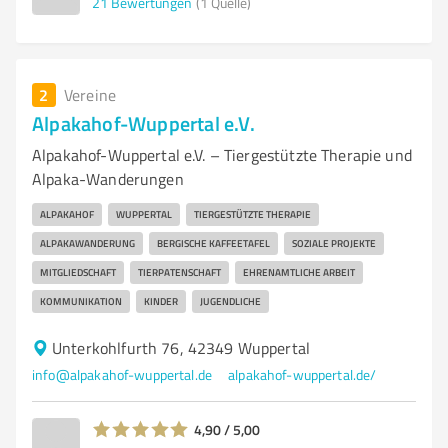
21
Bewertungen
(1 Quelle)
2
Vereine
Alpakahof-Wuppertal e.V.
Alpakahof-Wuppertal e.V. – Tiergestützte Therapie und
Alpaka-Wanderungen
ALPAKAHOF
WUPPERTAL
TIERGESTÜTZTE THERAPIE
ALPAKAWANDERUNG
BERGISCHE KAFFEETAFEL
SOZIALE PROJEKTE
MITGLIEDSCHAFT
TIERPATENSCHAFT
EHRENAMTLICHE ARBEIT
KOMMUNIKATION
KINDER
JUGENDLICHE
Unterkohlfurth 76, 42349 Wuppertal
info@alpakahof-wuppertal.de
alpakahof-wuppertal.de/
4,90 / 5,00