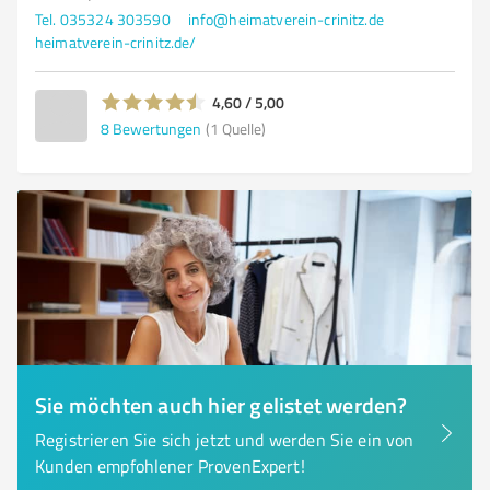
Tel. 035324 303590
info@heimatverein-crinitz.de
heimatverein-crinitz.de/
4,60 / 5,00
8
Bewertungen
(1 Quelle)
Sie möchten auch hier gelistet werden?
Registrieren Sie sich jetzt und werden Sie ein von
Kunden empfohlener ProvenExpert!