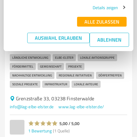
Details zeigen
7
Vereine
ALLE ZULASSEN
Lokale Aktionsgruppe Elbe-Elster e.V.
AUSWAHL ERLAUBEN
ABLEHNEN
Förderung ländlicher Entwicklung und Projekte in der
Region Elbe-Elster
LÄNDLICHE ENTWICKLUNG
ELBE-ELSTER
LOKALE AKTIONSGRUPPE
FÖRDERMITTEL
GEMEINSCHAFT
PROJEKTE
NACHHALTIGE ENTWICKLUNG
REGIONALE INITIATIVEN
DÖRFERTREFFEN
SOZIALE PROJEKTE
INFRASTRUKTUR
LOKALE AKTEURE
Grenzstraße 33, 03238 Finsterwalde
info@lag-elbe-elster.de
www.lag-elbe-elster.de/
5,00 / 5,00
1
Bewertung
(1 Quelle)