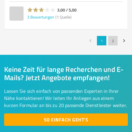
3,00 / 5,00
3
Bewertungen
(1 Quelle)
1
2
Keine Zeit für lange Recherchen und E-
Mails? Jetzt Angebote empfangen!
Lassen Sie sich einfach von passenden Experten in Ihrer
Nähe kontaktieren! Wir leiten Ihr Anliegen aus einem
kurzen Formular an bis zu 20 passende Dienstleister weiter.
SO EINFACH GEHT'S