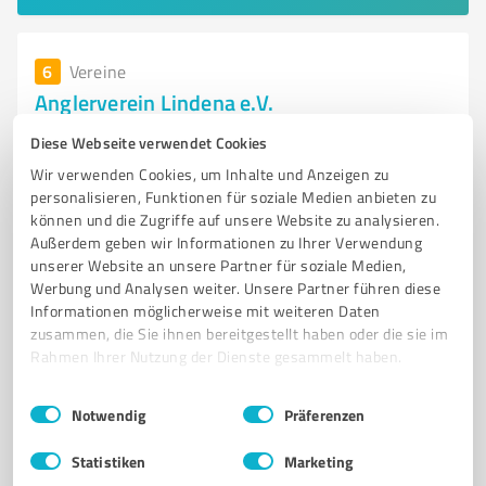
6
Vereine
Anglerverein Lindena e.V.
Anglerverein Lindena e.V. - Förderung der Fischerei
Diese Webseite verwendet Cookies
und Gewässerpflege in Doberl
Wir verwenden Cookies, um Inhalte und Anzeigen zu
personalisieren, Funktionen für soziale Medien anbieten zu
ANGLERVEREIN
FISCHEREI
GEWÄSSERPFLEGE
können und die Zugriffe auf unsere Website zu analysieren.
DOBERLUG-KIRCHHAIN
ANGELN
UMWELT- UND NATURSCHUTZ
Außerdem geben wir Informationen zu Ihrer Verwendung
unserer Website an unsere Partner für soziale Medien,
VEREINSLEBEN
GEMEINSCHAFT
EHRENAMT
FISCHBESTÄNDE
Werbung und Analysen weiter. Unsere Partner führen diese
ANGLERPRÜFUNG
NACHHALTIGKEIT
Informationen möglicherweise mit weiteren Daten
zusammen, die Sie ihnen bereitgestellt haben oder die sie im
Am Schiefen Weg 19, 03253 Doberlug-Kirchhain
Rahmen Ihrer Nutzung der Dienste gesammelt haben.
info@lme-service.de
www.anglerverein-lindena.de/
Einwilligungsauswahl
Impressum
|
Datenschutzbestimmungen
Notwendig
Präferenzen
5,00 / 5,00
Statistiken
Marketing
1
Bewertung
(1 Quelle)