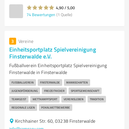
4,90 / 5,00
74
Bewertungen
(1 Quelle)
3
Vereine
Einheitsportplatz Spielvereinigung
Finsterwalde e.V.
Fußballverein Einheitsportplatz Spielvereinigung
Finsterwalde in Finsterwalde
FUSSBALLVEREIN
FINSTERWALDE
MANNSCHAFTEN
JUGENDFÖRDERUNG
FREIZEITKICKER
SPORTGEMEINSCHAFT
TEAMGEIST
WETTKAMPFSPORT
VEREINSLEBEN
TRADITION
REGIONALE LIGEN
POKALWETTBEWERBE
Kirchhainer Str. 60, 03238 Finsterwalde
info@company.com