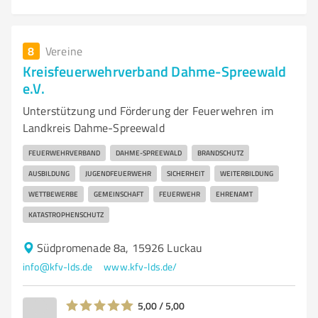
8
Vereine
Kreisfeuerwehrverband Dahme-Spreewald
e.V.
Unterstützung und Förderung der Feuerwehren im
Landkreis Dahme-Spreewald
FEUERWEHRVERBAND
DAHME-SPREEWALD
BRANDSCHUTZ
AUSBILDUNG
JUGENDFEUERWEHR
SICHERHEIT
WEITERBILDUNG
WETTBEWERBE
GEMEINSCHAFT
FEUERWEHR
EHRENAMT
KATASTROPHENSCHUTZ
Südpromenade 8a, 15926 Luckau
info@kfv-lds.de
www.kfv-lds.de/
5,00 / 5,00