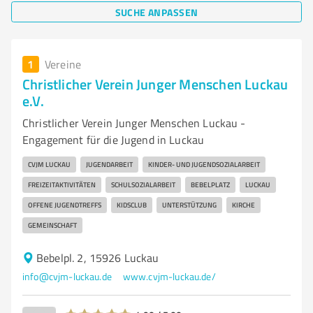
SUCHE ANPASSEN
1
Vereine
Christlicher Verein Junger Menschen Luckau
e.V.
Christlicher Verein Junger Menschen Luckau -
Engagement für die Jugend in Luckau
CVJM LUCKAU
JUGENDARBEIT
KINDER- UND JUGENDSOZIALARBEIT
FREIZEITAKTIVITÄTEN
SCHULSOZIALARBEIT
BEBELPLATZ
LUCKAU
OFFENE JUGENDTREFFS
KIDSCLUB
UNTERSTÜTZUNG
KIRCHE
GEMEINSCHAFT
Bebelpl. 2, 15926 Luckau
info@cvjm-luckau.de
www.cvjm-luckau.de/