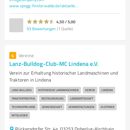
www.spvgg-finsterwalde.de/aktuelles.html
4,50 / 5,00
93
Bewertungen
(1 Quelle)
4
Vereine
Lanz-Bulldog-Club-MC Lindena e.V.
Verein zur Erhaltung historischer Landmaschinen und
Traktoren in Lindena
LANZ-BULLDOG
HISTORISCHE LANDMASCHINEN
VEREIN
LINDENA
TRAKTORTREFFEN
RESTAURIERUNG
LANDWIRTSCHAFT
TECHNIKFREUNDE
GEMEINSCHAFT
VERANSTALTUNGEN
OLDTIMER
MITGLIEDER
Rückersdorfer Str. 4a, 03253 Doberlug-Kirchhain