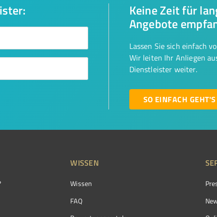
ister:
Keine Zeit für la
Angebote empfa
Lassen Sie sich einfach v
Wir leiten Ihr Anliegen a
Dienstleister weiter.
SO EINFACH GEHT'S
WISSEN
SE
?
Wissen
Pre
FAQ
New