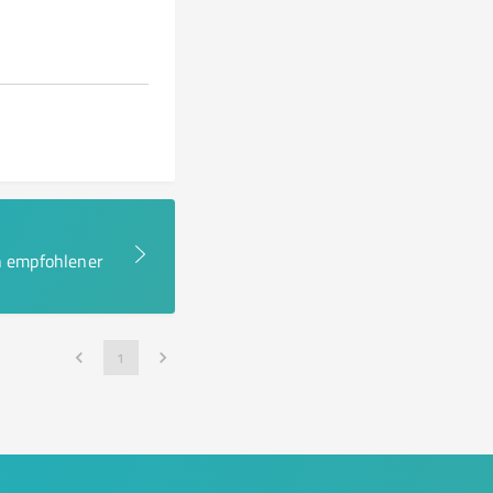
en empfohlener
1