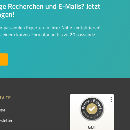
nge Recherchen und E-Mails? Jetzt
ngen!
on passenden Experten in Ihrer Nähe kontaktieren!
us einem kurzen Formular an bis zu 20 passende
RVICE
sse
Kundenbewertungen und Erfahrungen zu
ProvenExpert.com
sletter
GUT
%
97
GUT