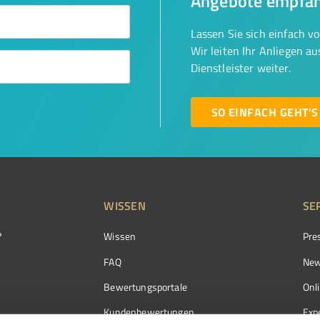
Angebote empfa
Lassen Sie sich einfach v
Wir leiten Ihr Anliegen a
Dienstleister weiter.
SO EINFACH GEHT'S
WISSEN
SE
?
Wissen
Pre
FAQ
New
Bewertungsportale
Onl
Kundenbewertungen
Exp