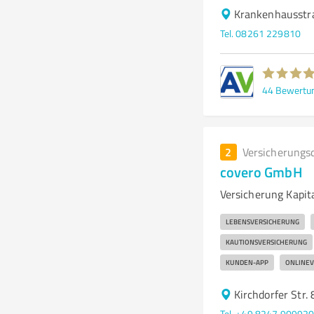
Krankenhausstr
Tel. 08261 229810
44
Bewertu
2
Versicherungs
covero GmbH
Versicherung Kapit
LEBENSVERSICHERUNG
KAUTIONSVERSICHERUNG
KUNDEN-APP
ONLINEV
Kirchdorfer Str
Tel. +49 8247 90992