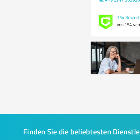
134
Bewert
von 154 verö
Finden Sie die beliebtesten Dienstle