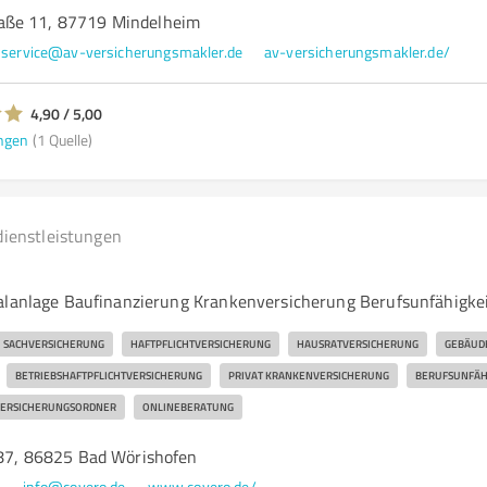
aße 11, 87719 Mindelheim
service@av-versicherungsmakler.de
av-versicherungsmakler.de/
4,90 / 5,00
ngen
(1 Quelle)
dienstleistungen
alanlage Baufinanzierung Krankenversicherung Berufsunfähigke
SACHVERSICHERUNG
HAFTPFLICHTVERSICHERUNG
HAUSRATVERSICHERUNG
GEBÄUD
BETRIEBSHAFTPFLICHTVERSICHERUNG
PRIVAT KRANKENVERSICHERUNG
BERUFSUNFÄH
ERSICHERUNGSORDNER
ONLINEBERATUNG
. 87, 86825 Bad Wörishofen
0
info@covero.de
www.covero.de/