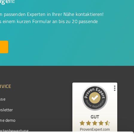
ngen!
on passenden Experten in Ihrer Nähe kontaktieren!
us einem kurzen Formular an bis zu 20 passende
RVICE
sse
Kundenbewertungen und Erfahrungen zu
ProvenExpert.com
sletter
GUT
%
97
GUT
ine demo
Empfehlungen auf
ProvenExpert.com
ProvenExpert.com
5,00
/
4,42
ertenbewertung