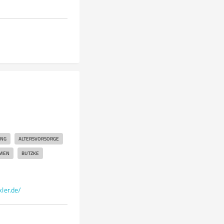
UNG
ALTERSVORSORGE
MEN
BUTZKE
ler.de/