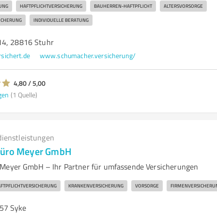
UNG
HAFTPFLICHTVERSICHERUNG
BAUHERREN-HAFTPFLICHT
ALTERSVORSORGE
ICHERUNG
INDIVIDUELLE BERATUNG
14, 28816 Stuhr
sichert.de
www.schumacher.versicherung/
4,80 / 5,00
gen
(1 Quelle)
dienstleistungen
büro Meyer GmbH
 Meyer GmbH – Ihr Partner für umfassende Versicherungen
FTPFLICHTVERSICHERUNG
KRANKENVERSICHERUNG
VORSORGE
FIRMENVERSICHERU
57 Syke