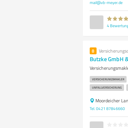
mail@vb-meyer.de
4
Bewertun
8
Versicherungs
Butzke GmbH &
Versicherungsmakle
VERSICHERUNGSMAKLER
UNFALLVERSICHERUNG
Moordeicher Lan
Tel. 0421 87846660