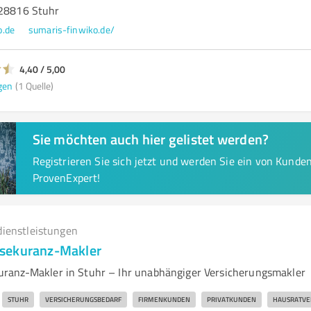
 28816 Stuhr
o.de
sumaris-finwiko.de/
4,40 / 5,00
gen
(1 Quelle)
Sie möchten auch hier gelistet werden?
Registrieren Sie sich jetzt und werden Sie ein von Kund
ProvenExpert!
dienstleistungen
sekuranz-Makler
ranz-Makler in Stuhr – Ihr unabhängiger Versicherungsmakler
STUHR
VERSICHERUNGSBEDARF
FIRMENKUNDEN
PRIVATKUNDEN
HAUSRATVE