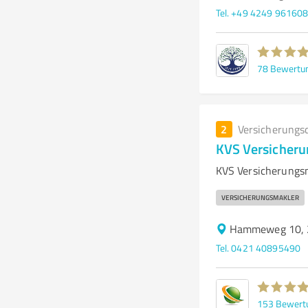
Tel. +49 4249 96160
78
Bewertu
2
Versicherungs
KVS Versicher
KVS Versicherungsm
VERSICHERUNGSMAKLER
Hammeweg 10, 
Tel. 0421 40895490
153
Bewert