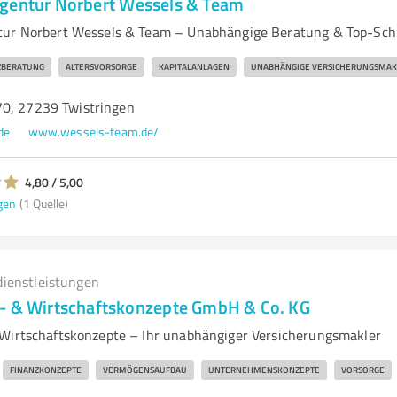
gentur Norbert Wessels & Team
tur Norbert Wessels & Team – Unabhängige Beratung & Top-Sch
ZBERATUNG
ALTERSVORSORGE
KAPITALANLAGEN
UNABHÄNGIGE VERSICHERUNGSMAK
0, 27239 Twistringen
de
www.wessels-team.de/
4,80 / 5,00
gen
(1 Quelle)
dienstleistungen
- & Wirtschaftskonzepte GmbH & Co. KG
Wirtschaftskonzepte – Ihr unabhängiger Versicherungsmakler
FINANZKONZEPTE
VERMÖGENSAUFBAU
UNTERNEHMENSKONZEPTE
VORSORGE