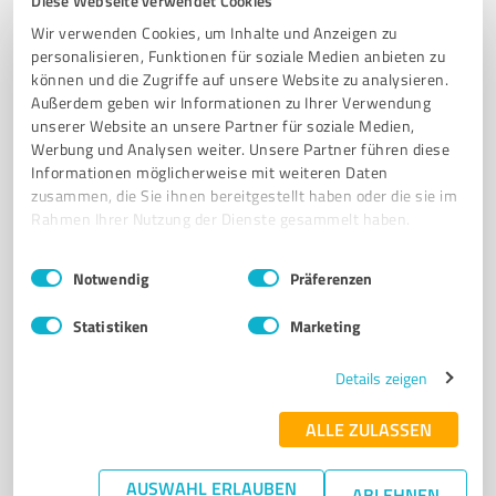
Diese Webseite verwendet Cookies
5,00 / 5,00
Wir verwenden Cookies, um Inhalte und Anzeigen zu
1
Bewertung
(1 Quelle)
personalisieren, Funktionen für soziale Medien anbieten zu
können und die Zugriffe auf unsere Website zu analysieren.
Außerdem geben wir Informationen zu Ihrer Verwendung
unserer Website an unsere Partner für soziale Medien,
Werbung und Analysen weiter. Unsere Partner führen diese
4
Versicherungsdienstleistungen
Informationen möglicherweise mit weiteren Daten
Marvin Blaschke Versicherungsvermittlung
zusammen, die Sie ihnen bereitgestellt haben oder die sie im
Ansprechpartner für deinen Versicherungsschutz in
Rahmen Ihrer Nutzung der Dienste gesammelt haben.
allen Lebensbereichen.
Einwilligungsauswahl
Impressum
|
Datenschutzbestimmungen
Notwendig
Präferenzen
Grüne 3, 42477 Radevormwald
Tel. +49 17663298635
Marvin.blaschke@arag-partner.de
Statistiken
Marketing
www.arag-partner.de/marvin-blaschke/
Details zeigen
10
Bewertungen
ALLE ZULASSEN
von 35 veröffentlicht
AUSWAHL ERLAUBEN
ABLEHNEN