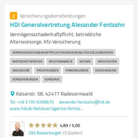
2
Versicherungsdienstleistungen
HDI Generalvertretung Alexander Fentzahn
Vermögensschadenhaftpflicht, betriebliche
Altersvorsorge, Kfz-Versicherung
VERMÖGENSSCHADENHAFTPFLICHTVERSICHERUNG FÜR STEUERBERATER
WIRTSCHAFTSPRÜFER
RECHTSANWÄLTE
NOTARE
ARCHITEKTEN
INGENIEURE
PRIVATKUNDEN
FIRMENKUNDEN
RISIKOANALYSE
VERSICHERUNGEN
VORSORGE
Kaiserstr. 58, 42477 Radevormwald
Tel. +49 2195 9298670
alexander.fentzahn@hdi.de
www.hdi.de/betreuer/agentur-fentzahn
4,89 / 5,00
393
Bewertungen
(3 Quellen)