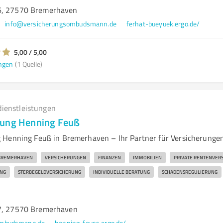
6, 27570 Bremerhaven
info@versicherungsombudsmann.de
ferhat-bueyuek.ergo.de/
5,00 / 5,00
ngen
(1 Quelle)
dienstleistungen
rung Henning Feuß
 Henning Feuß in Bremerhaven – Ihr Partner für Versicherunge
BREMERHAVEN
VERSICHERUNGEN
FINANZEN
IMMOBILIEN
PRIVATE RENTENVER
NG
STERBEGELDVERSICHERUNG
INDIVIDUELLE BERATUNG
SCHADENSREGULIERUNG
 7, 27570 Bremerhaven
ombudsmann.de
henning-feuss.ergo.de/