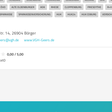
ÖVO
ALTE OLDENBURGER
AOK
RHEDE
CLOPPENBURG
FRIESOYTHE
R+V
SPARKASSE
SPARKASSENVERSICHERUNG
HUK
HUK24
HUK COBURG
VERSICH
tr. 14, 26904 Börger
eers@vgh.de
www.VGH-Geers.de
0,00 / 5,00
tet
0