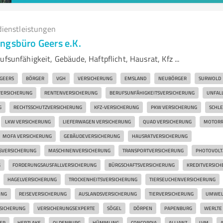
dienstleistungen
ngsbüro Geers e.K.
ufsunfähigkeit, Gebäude, Haftpflicht, Hausrat, Kfz ...
GEERS
BÖRGER
VGH
VERSICHERUNG
EMSLAND
NEUBÖRGER
SURWOLD
VERSICHERUNG
RENTENVERSICHERUNG
BERUFSUNFÄHIGKEITSVERSICHERUNG
UNFAL
G
RECHTSSCHUTZVERSICHERUNG
KFZ-VERSICHERUNG
PKW VERSICHERUNG
SCHLE
LKW VERSICHERUNG
LIEFERWAGEN VERSICHERUNG
QUAD VERSICHERUNG
MOTORR
MOFA VERSICHERUNG
GEBÄUDEVERSICHERUNG
HAUSRATVERSICHERUNG
SVERSICHERUNG
MASCHINENVERSICHERUNG
TRANSPORTVERSICHERUNG
PHOTOVOLT
G
FORDERUNGSAUSFALLVERSICHERUNG
BÜRGSCHAFTSVERSICHERUNG
KREDITVERSIC
HAGELVERSICHERUNG
TROCKENHEITSVERSICHERUNG
TIERSEUCHENVERSICHERUNG
UNG
REISEVERSICHERUNG
AUSLANDSVERSICHERUNG
TIERVERSICHERUNG
UMWEL
SICHERUNG
VERSICHERUNGSEXPERTE
SÖGEL
DÖRPEN
PAPENBURG
WERLTE
ER
HERZLAKE
OLDENBURG
HÜMMLING
CONCORDIA
ALLIANZ
LVM