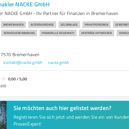
makler NACKE GmbH
er NACKE GmbH - Ihr Partner für Finanzen in Bremerhaven
BREMERHAVEN
ALTERSVORSORGE
GELDANLAGE
PRIVATPERSONEN
GEWERBET
SERVICEVEREINBARUNG
FINANZIELLE SICHERHEIT
VERTRÄGE OPTIMIEREN
VERSIC
 27570 Bremerhaven
kontakt@nacke.gmbh
nacke.gmbh
0,00 / 5,00
tet
0
Sie möchten auch hier gelistet werden?
Registrieren Sie sich jetzt und werden Sie ein von Kund
ProvenExpert!