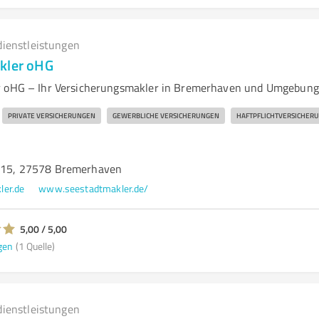
dienstleistungen
kler oHG
r oHG – Ihr Versicherungsmakler in Bremerhaven und Umgebung
PRIVATE VERSICHERUNGEN
GEWERBLICHE VERSICHERUNGEN
HAFTPFLICHTVERSICHER
. 15, 27578 Bremerhaven
ler.de
www.seestadtmakler.de/
5,00 / 5,00
gen
(1 Quelle)
dienstleistungen