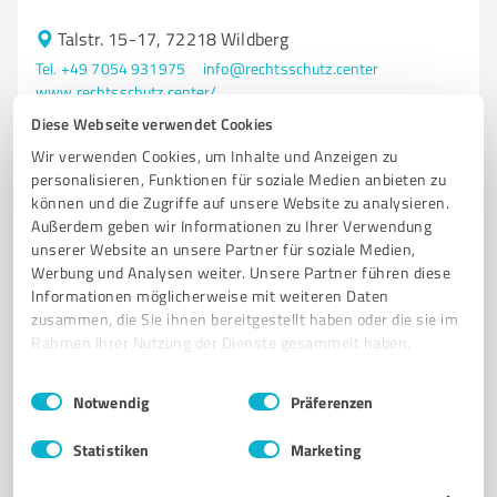
Talstr. 15-17, 72218 Wildberg
Tel. +49 7054 931975
info@rechtsschutz.center
www.rechtsschutz.center/
Diese Webseite verwendet Cookies
5,00 / 5,00
Wir verwenden Cookies, um Inhalte und Anzeigen zu
1
Bewertung
personalisieren, Funktionen für soziale Medien anbieten zu
können und die Zugriffe auf unsere Website zu analysieren.
Außerdem geben wir Informationen zu Ihrer Verwendung
unserer Website an unsere Partner für soziale Medien,
Werbung und Analysen weiter. Unsere Partner führen diese
Informationen möglicherweise mit weiteren Daten
zusammen, die Sie ihnen bereitgestellt haben oder die sie im
Rahmen Ihrer Nutzung der Dienste gesammelt haben.
Einwilligungsauswahl
Impressum
|
Datenschutzbestimmungen
Notwendig
Präferenzen
Statistiken
Marketing
Sie möchten auch hier gelistet werden?
Registrieren Sie sich jetzt und werden Sie ein von