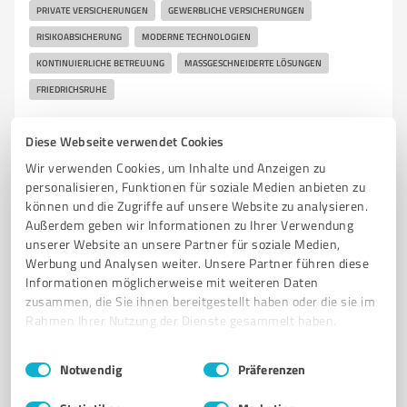
PRIVATE VERSICHERUNGEN
GEWERBLICHE VERSICHERUNGEN
RISIKOABSICHERUNG
MODERNE TECHNOLOGIEN
KONTINUIERLICHE BETREUUNG
MASSGESCHNEIDERTE LÖSUNGEN
FRIEDRICHSRUHE
Schmiedestraße 7, 19089 Friedrichsruhe
Diese Webseite verwendet Cookies
info@dihk.de
www.avv-makler.de/
Wir verwenden Cookies, um Inhalte und Anzeigen zu
personalisieren, Funktionen für soziale Medien anbieten zu
4,00 / 5,00
können und die Zugriffe auf unsere Website zu analysieren.
Außerdem geben wir Informationen zu Ihrer Verwendung
2
Bewertungen
(1 Quelle)
unserer Website an unsere Partner für soziale Medien,
Werbung und Analysen weiter. Unsere Partner führen diese
Informationen möglicherweise mit weiteren Daten
zusammen, die Sie ihnen bereitgestellt haben oder die sie im
Rahmen Ihrer Nutzung der Dienste gesammelt haben.
Einwilligungsauswahl
Impressum
|
Datenschutzbestimmungen
Notwendig
Präferenzen