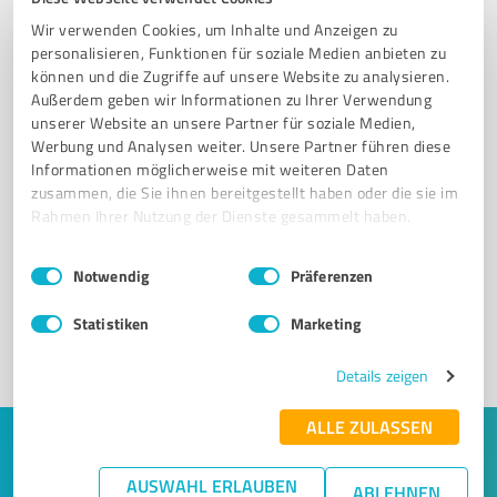
Wir verwenden Cookies, um Inhalte und Anzeigen zu
personalisieren, Funktionen für soziale Medien anbieten zu
können und die Zugriffe auf unsere Website zu analysieren.
Außerdem geben wir Informationen zu Ihrer Verwendung
unserer Website an unsere Partner für soziale Medien,
Werbung und Analysen weiter. Unsere Partner führen diese
Informationen möglicherweise mit weiteren Daten
zusammen, die Sie ihnen bereitgestellt haben oder die sie im
Sie möchten auch hier gelistet werden?
Rahmen Ihrer Nutzung der Dienste gesammelt haben.
Registrieren Sie sich jetzt und werden Sie ein von
Einwilligungsauswahl
Impressum
|
Datenschutzbestimmungen
Kunden empfohlener ProvenExpert!
Notwendig
Präferenzen
Statistiken
Marketing
1
Details zeigen
ALLE ZULASSEN
Keine Zeit für lange Recherchen und E-
AUSWAHL ERLAUBEN
Mails? Jetzt Angebote empfangen!
ABLEHNEN