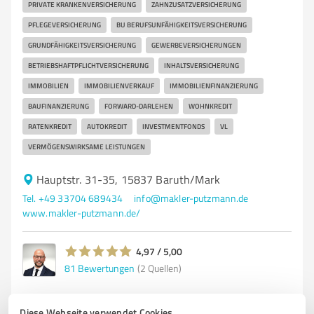
PRIVATE KRANKENVERSICHERUNG
ZAHNZUSATZVERSICHERUNG
PFLEGEVERSICHERUNG
BU BERUFSUNFÄHIGKEITSVERSICHERUNG
GRUNDFÄHIGKEITSVERSICHERUNG
GEWERBEVERSICHERUNGEN
BETRIEBSHAFTPFLICHTVERSICHERUNG
INHALTSVERSICHERUNG
IMMOBILIEN
IMMOBILIENVERKAUF
IMMOBILIENFINANZIERUNG
BAUFINANZIERUNG
FORWARD-DARLEHEN
WOHNKREDIT
RATENKREDIT
AUTOKREDIT
INVESTMENTFONDS
VL
VERMÖGENSWIRKSAME LEISTUNGEN
Hauptstr. 31-35, 15837 Baruth/Mark
Tel. +49 33704 689434
info@makler-putzmann.de
www.makler-putzmann.de/
4,97 / 5,00
81
Bewertungen
(2 Quellen)
Diese Webseite verwendet Cookies