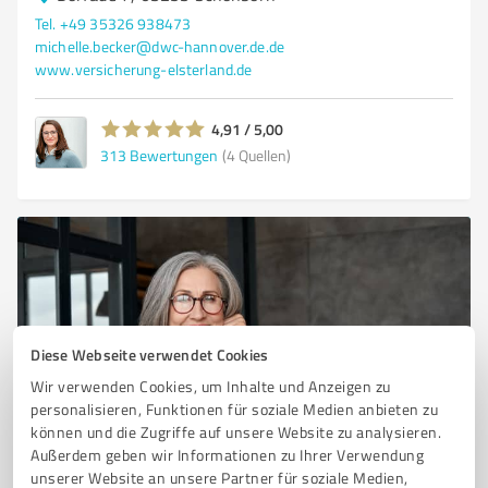
Tel. +49 35326 938473
michelle.becker@dwc-hannover.de.de
www.versicherung-elsterland.de
4,91 / 5,00
313
Bewertungen
(4 Quellen)
Diese Webseite verwendet Cookies
Wir verwenden Cookies, um Inhalte und Anzeigen zu
personalisieren, Funktionen für soziale Medien anbieten zu
Sie möchten auch hier gelistet werden?
können und die Zugriffe auf unsere Website zu analysieren.
Außerdem geben wir Informationen zu Ihrer Verwendung
Registrieren Sie sich jetzt und werden Sie ein von
unserer Website an unsere Partner für soziale Medien,