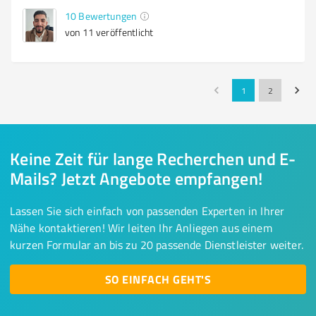
10
Bewertungen
von 11 veröffentlicht
1
2
Keine Zeit für lange Recherchen und E-
Mails? Jetzt Angebote empfangen!
Lassen Sie sich einfach von passenden Experten in Ihrer
Nähe kontaktieren! Wir leiten Ihr Anliegen aus einem
kurzen Formular an bis zu 20 passende Dienstleister weiter.
SO EINFACH GEHT'S