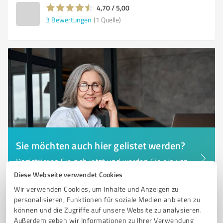
4,70 / 5,00
3
Bewertungen
(1 Quelle)
Sie möchten auch hier gelistet werden?
Registrieren Sie sich jetzt und werden Sie ein von
Kunden empfohlener ProvenExpert!
Diese Webseite verwendet Cookies
Wir verwenden Cookies, um Inhalte und Anzeigen zu
personalisieren, Funktionen für soziale Medien anbieten zu
können und die Zugriffe auf unsere Website zu analysieren.
6
Versicherungsdienstleistungen
Außerdem geben wir Informationen zu Ihrer Verwendung