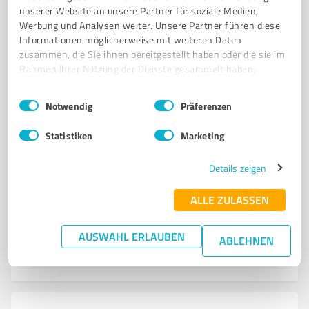
VIA Delcredere GmbH
unserer Website an unsere Partner für soziale Medien,
Werbung und Analysen weiter. Unsere Partner führen diese
Fachmakler für Kreditversicherung und Factoring in
Informationen möglicherweise mit weiteren Daten
Bedburg
zusammen, die Sie ihnen bereitgestellt haben oder die sie im
Rahmen Ihrer Nutzung der Dienste gesammelt haben.
KREDITVERSICHERUNG
FACTORING
BÜRGSCHAFTEN
LIQUIDITÄT
VERSICHERUNGSMAKLER
DEBITORENMANAGEMENT
Einwilligungsauswahl
Impressum
|
Datenschutzbestimmungen
Notwendig
Präferenzen
VERTRAGSOPTIMIERUNG
SCHADENSABWICKLUNG
BONITÄTSAUSKÜNFTE
Statistiken
Marketing
UNTERNEHMENSBERATUNG
RISIKOMANAGEMENT
FINANZSCHUTZ
Hauptstraße 6, 50181 Bedburg
Details zeigen
Tel. 02272 919850
info@viadelcredere.de
ALLE ZULASSEN
www.viadelcredere.de/
AUSWAHL ERLAUBEN
5,00 / 5,00
ABLEHNEN
5
Bewertungen
(1 Quelle)