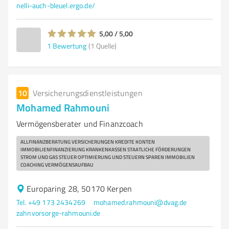
nelli-auch-bleuel.ergo.de/
5,00 / 5,00
1
Bewertung
(1 Quelle)
10
Versicherungsdienstleistungen
Mohamed Rahmouni
Vermögensberater und Finanzcoach
ALLFINANZBERATUNG VERSICHERUNGEN KREDITE KONTEN
IMMOBILIENFINANZIERUNG KRANKENKASSEN STAATLICHE FÖRDERUNGEN
STROM UND GAS STEUER OPTIMIERUNG UND STEUERN SPAREN IMMOBILIEN
COACHING VERMÖGENSAUFBAU
Europaring 28, 50170 Kerpen
Tel. +49 173 2434269
mohamed.rahmouni@dvag.de
zahnvorsorge-rahmouni.de