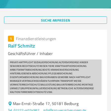
SUCHE ANPASSEN
1
Finanzdienstleistungen
Ralf Schmitz
Geschäftsführer / Inhaber
PRIVAT: HAFTPFLICHT SOZIALVERSICHERUNG ALTERSVORSORGE KINDER
SENIOREN RECHTSSCHUTZ REISEN TIERE KRAFTFAHRTVERSICHERUNG
ARBEITSKRAFTABSICHERUNG BOOTE KRANKENVERSICHERUNG
HINTERBLIEBENEN ABSICHERUNG PFLEGEABSICHERUNG
EIGENTUMSABSICHERUNG BAUVORHABEN GEWERBE NACH HAFTPFLICHT
MANAGER VERTRAUENSSCHÄDEN FUHRPARK TRANSPORT MESSE
VERMIETERRECHTSSCHUTZ BAULEISTUNG BAUUNTERBRECHUNG MONTAGE
UMWELT GRUPPENUNFALLVERSICHERUNG BETRIEBLICHE ALTERSVORSORGE
KAUTION FIRMENRECHTSSCHUTZ USW.
Max-Ernst-Straße 17, 50181 Bedburg
Tel. 02272-4074987
info@rsc-versicherungen.de