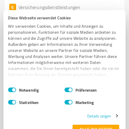
6
Versicherungsdienstleistungen
BVM Helmut Becker
Diese Webseite verwendet Cookies
Unabhängiges Maklerbüro BVM Helmut Becker –
Wir verwenden Cookies, um Inhalte und Anzeigen zu
Individueller Versicherungsschutz
personalisieren, Funktionen für soziale Medien anbieten zu
können und die Zugriffe auf unsere Website zu analysieren.
VERSICHERUNGSSCHUTZ
RISIKOANALYSE
Außerdem geben wir Informationen zu Ihrer Verwendung
unserer Website an unsere Partner für soziale Medien,
UNABHÄNGIGER VERSICHERUNGSMAKLER
MARKTVERGLEICH
Werbung und Analysen weiter. Unsere Partner führen diese
KUNDENBERATUNG
Informationen möglicherweise mit weiteren Daten
zusammen, die Sie ihnen bereitgestellt haben oder die sie im
Ludwigstraße 22, 61231 Bad Nauheim
Rahmen Ihrer Nutzung der Dienste gesammelt haben.
Tel. 06032 96570
info@bvm-online.de
bvm-online.de/
Einwilligungsauswahl
Impressum
|
Datenschutzbestimmungen
Notwendig
Präferenzen
5,00 / 5,00
Statistiken
Marketing
4
Bewertungen
(1 Quelle)
Details zeigen
7
Versicherungsdienstleistungen