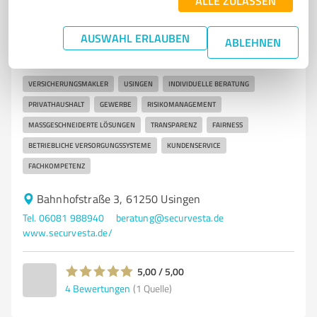
ALLE ZULASSEN
SECURVESTA Usingen
AUSWAHL ERLAUBEN
ABLEHNEN
Versicherungsmakler in Usingen für individuelle
Beratung und maßgeschneiderte Lö
VERSICHERUNGSMAKLER
USINGEN
INDIVIDUELLE BERATUNG
PRIVATHAUSHALT
GEWERBE
RISIKOMANAGEMENT
MASSGESCHNEIDERTE LÖSUNGEN
TRANSPARENZ
FAIRNESS
BETRIEBLICHE VERSORGUNGSSYSTEME
KUNDENSERVICE
FACHKOMPETENZ
Bahnhofstraße 3, 61250 Usingen
Tel. 06081 988940
beratung@securvesta.de
www.securvesta.de/
5,00 / 5,00
4
Bewertungen
(1 Quelle)