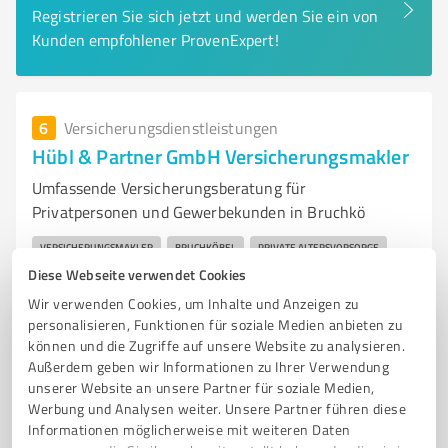
Registrieren Sie sich jetzt und werden Sie ein von
Kunden empfohlener ProvenExpert!
6
Versicherungsdienstleistungen
Hübl & Partner GmbH Versicherungsmakler
Umfassende Versicherungsberatung für
Privatpersonen und Gewerbekunden in Bruchkö
VERSICHERUNGSMAKLER
BRUCHKÖBEL
PRIVATE ALTERSVORSORGE
Diese Webseite verwendet Cookies
GEWERBEVERSICHERUNGEN
HAFTPFLICHTVERSICHERUNG
Wir verwenden Cookies, um Inhalte und Anzeigen zu
UNFALLVERSICHERUNG
KRANKENVERSICHERUNG
CYBERVERSICHERUNG
personalisieren, Funktionen für soziale Medien anbieten zu
INDIVIDUELLE BERATUNG
VERSICHERUNGS-CHECK-UP
können und die Zugriffe auf unsere Website zu analysieren.
VERTRAUENSSCHUTZ
RISIKOMANAGEMENT
Außerdem geben wir Informationen zu Ihrer Verwendung
unserer Website an unsere Partner für soziale Medien,
Werbung und Analysen weiter. Unsere Partner führen diese
Innerer Ring 20, 63486 Bruchköbel
Informationen möglicherweise mit weiteren Daten
info@dihk.de
www.huebl-partner.de/