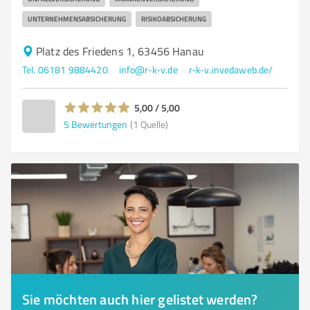
UNTERNEHMENSABSICHERUNG
RISIKOABSICHERUNG
Platz des Friedens 1, 63456 Hanau
Tel. 06181 9884420
info@r-k-v.de
r-k-v.invedaweb.de/
5,00 / 5,00
5
Bewertungen
(1 Quelle)
Sie möchten auch hier gelistet werden?