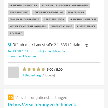
VERSICHERUNGSMAKLER
INDIVIDUELLE VERSICHERUNGSLÖSUNGEN
FAIRE BERATUNG
LANGFRISTIGE BETREUUNG
SCHADENSFALL
TRANSPARENTE BERATUNG
LEBENSSITUATION
VERSICHERUNGSBEDARF
MASSGESCHNEIDERTE LÖSUNGEN
VERTRAGSANALYSE
KUNDENSERVICE
SICHERHEIT
Offenbacher Landstraße 21, 63512 Hainburg
Tel. 06182 78360
info@heroldass.de
www.heroldass.de/
5,00 / 5,00
1
Bewertung
(1 Quelle)
10
Versicherungsdienstleistungen
Debus Versicherungen Schöneck