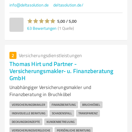
info@deltasolution.de
deltasolution.de/
5,00 / 5,00
63
Bewertungen
(1 Quelle)
2
Versicherungsdienstleistungen
Thomas Hirt und Partner -
Versicherungsmakler- u. Finanzberatung
GmbH
Unabhängiger Versicherungsmakler und
Finanzberatung in Bruchköbel
VERSICHERUNGSMAKLER
FINANZBERATUNG
BRUCHKÖBEL
INDIVIDUELLE BERATUNG
SCHADENSFALL
TRANSPARENZ
DECKUNGSKONZEPTE
KUNDENBETREUUNG
VERSICHERUNGSVERGLEICHE
PERSÖNLICHE BERATUNG