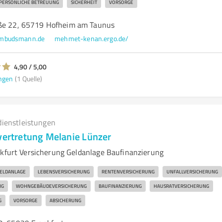
PERSÖNLICHE BETREUUNG
SICHERHEIT
VORSORGE
aße 22, 65719 Hofheim am Taunus
ombudsmann.de
mehmet-kenan.ergo.de/
4,90 / 5,00
ngen
(1 Quelle)
dienstleistungen
lvertretung Melanie Lünzer
nkfurt Versicherung Geldanlage Baufinanzierung
ELDANLAGE
LEBENSVERSICHERUNG
RENTENVERSICHERUNG
UNFALLVERSICHERUNG
NG
WOHNGEBÄUDEVERSICHERUNG
BAUFINANZIERUNG
HAUSRATVERSICHERUNG
G
VORSORGE
ABSICHERUNG