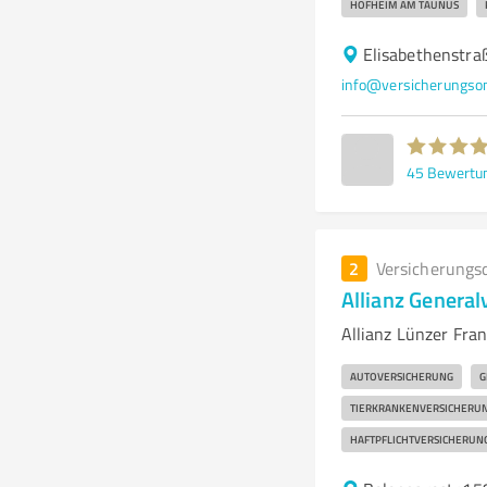
HOFHEIM AM TAUNUS
Elisabethenstr
info@versicherungs
45
Bewertu
2
Versicherungs
Allianz Genera
Allianz Lünzer Fra
AUTOVERSICHERUNG
G
TIERKRANKENVERSICHERU
HAFTPFLICHTVERSICHERUN