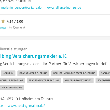
8, 65929 Frankfurt
melanie.luenzer@allianz.de
www.allianz-luenzer.de
4,91 / 5,00
ungen
(4 Quellen)
dienstleistungen
lbing Versicherungsmakler e. K.
ng Versicherungsmakler - Ihr Partner für Versicherungen in Hof
HOFHEIM
KRANKENVERSICHERUNG
BERUFSUNFÄHIGKEITSVERSICHERUNG
SACHVE
IVIDUELLE BERATUNG
TRANSPARENTE BERATUNG
KUNDENBEWERTUNGEN
SCHADENS
FINANZBERATUNG
 41A, 65719 Hofheim am Taunus
de
www.helbing-makler.de/