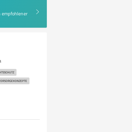
en empfohlener
a
HTSSCHUTZ
VORSORGEKONZEPTE