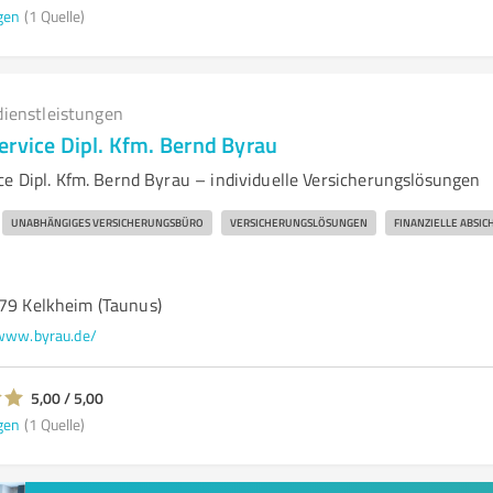
gen
(1 Quelle)
dienstleistungen
ervice Dipl. Kfm. Bernd Byrau
ce Dipl. Kfm. Bernd Byrau – individuelle Versicherungslösungen
UNABHÄNGIGES VERSICHERUNGSBÜRO
VERSICHERUNGSLÖSUNGEN
FINANZIELLE ABSI
779 Kelkheim (Taunus)
www.byrau.de/
5,00 / 5,00
gen
(1 Quelle)