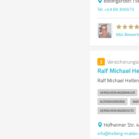
Bolongarostr.15
Tel. +49 69 306573
664
Bewert
3
Versicherungs
Ralf Michael He
Ralf Michael Helbi
VERSICHERUNGSMAKLER
ALTERSVORSORGE
IND
VERSICHERUNGSSCHUTZ
Hofheimer Str.
info@helbing-makler.