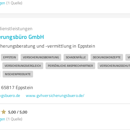
gen
(1 Quelle)
dienstleistungen
cherungsbüro GmbH
herungsberatung und -vermittlung in Eppstein
EPPSTEIN
VERSICHERUNGSBERATUNG
SCHADENFÄLLE
DECKUNGSKONZEPTE
V
VERSICHERUNGSVERGLEICH
PERSÖNLICHE ANSPRECHPARTNER
VERSICHERUNGSSCHUT
NISCHENPRODUKTE
 65817 Eppstein
ngsbuero.de
www.gvhversicherungsbuero.de/
5,00 / 5,00
gen
(1 Quelle)