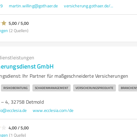
99
martin.willing@gothaer.de
versicherung.gothaer.de/...
5,00 / 5,00
ngen
(2 Quellen)
dienstleistungen
cherungsdienst GmbH
ungsdienst: Ihr Partner für maßgeschneiderte Versicherungen
RISIKOBERATUNG
SCHADENMANAGEMENT
VERSICHERUNGSPRODUKTE
BRANCHENS
1 – 4, 32758 Detmold
fo@ecclesia.de
www.ecclesia.com/de
4,00 / 5,00
ngen
(1 Quelle)