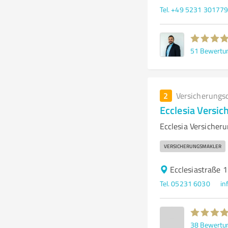
Tel. +49 5231 30177
51
Bewertu
2
Versicherungs
Ecclesia Versi
Ecclesia Versicher
VERSICHERUNGSMAKLER
Ecclesiastraße 
Tel. 05231 6030
in
38
Bewertu