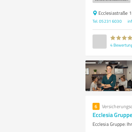
Ecclesiastraße 
Tel. 05231 6030
in
4
Bewertun
6
Versicherungs
Ecclesia Grup
Ecclesia Gruppe: Ih