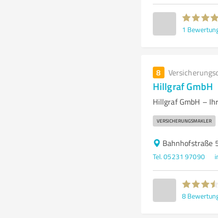
1
Bewertun
8
Versicherungs
Hillgraf GmbH
Hillgraf GmbH – Ih
VERSICHERUNGSMAKLER
Bahnhofstraße 
Tel. 05231 97090
i
8
Bewertun