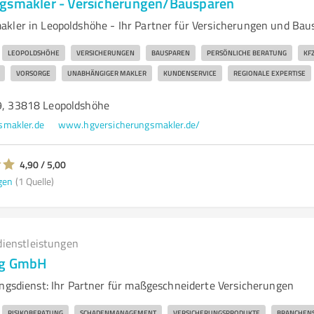
gsmakler - Versicherungen/Bausparen
kler in Leopoldshöhe - Ihr Partner für Versicherungen und Bau
LEOPOLDSHÖHE
VERSICHERUNGEN
BAUSPAREN
PERSÖNLICHE BERATUNG
KF
VORSORGE
UNABHÄNGIGER MAKLER
KUNDENSERVICE
REGIONALE EXPERTISE
19, 33818 Leopoldshöhe
smakler.de
www.hgversicherungsmakler.de/
4,90 / 5,00
gen
(1 Quelle)
dienstleistungen
ing GmbH
ungsdienst: Ihr Partner für maßgeschneiderte Versicherungen
RISIKOBERATUNG
SCHADENMANAGEMENT
VERSICHERUNGSPRODUKTE
BRANCHENS