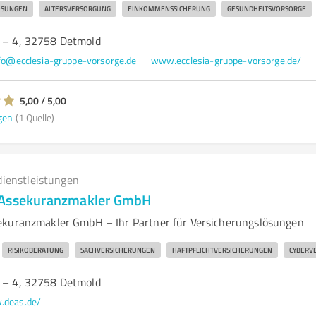
ÖSUNGEN
ALTERSVERSORGUNG
EINKOMMENSSICHERUNG
GESUNDHEITSVORSORGE
1 – 4, 32758 Detmold
fo@ecclesia-gruppe-vorsorge.de
www.ecclesia-gruppe-vorsorge.de/
5,00 / 5,00
gen
(1 Quelle)
dienstleistungen
 Assekuranzmakler GmbH
ekuranzmakler GmbH – Ihr Partner für Versicherungslösungen
RISIKOBERATUNG
SACHVERSICHERUNGEN
HAFTPFLICHTVERSICHERUNGEN
CYBERV
1 – 4, 32758 Detmold
deas.de/