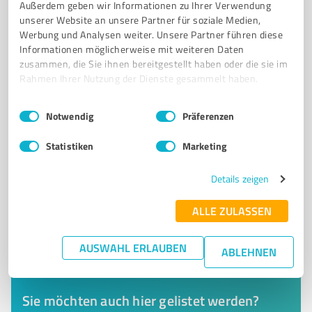
Außerdem geben wir Informationen zu Ihrer Verwendung
Versicherungsmakler nach §59 Abs. 3 VVG
unserer Website an unsere Partner für soziale Medien,
Werbung und Analysen weiter. Unsere Partner führen diese
St.-Martin-Str. 1, 97714 Oerlenbach
Informationen möglicherweise mit weiteren Daten
Tel. 09738 8589210
info@fmswalter.de
zusammen, die Sie ihnen bereitgestellt haben oder die sie im
landingpage.vema-eg.de/?z=versmakler&m=fmswalter&p=versicherungsmakler
Rahmen Ihrer Nutzung der Dienste gesammelt haben.
130
Bewertungen
Einwilligungsauswahl
Impressum
|
Datenschutzbestimmungen
Notwendig
Präferenzen
(3 Quellen)
von 145 veröffentlicht
Statistiken
Marketing
Details zeigen
ALLE ZULASSEN
AUSWAHL ERLAUBEN
ABLEHNEN
Sie möchten auch hier gelistet werden?