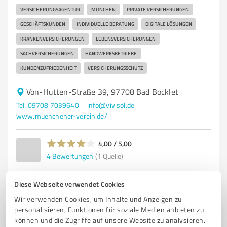
VERSICHERUNGSAGENTUR
MÜNCHEN
PRIVATE VERSICHERUNGEN
GESCHÄFTSKUNDEN
INDIVIDUELLE BERATUNG
DIGITALE LÖSUNGEN
KRANKENVERSICHERUNGEN
LEBENSVERSICHERUNGEN
SACHVERSICHERUNGEN
HANDWERKSBETRIEBE
KUNDENZUFRIEDENHEIT
VERSICHERUNGSSCHUTZ
Von-Hutten-Straße 39, 97708 Bad Bocklet
Tel. 09708 7039640
info@vivisol.de
www.muenchener-verein.de/
4,00 / 5,00
4
Bewertungen
(1 Quelle)
Diese Webseite verwendet Cookies
Wir verwenden Cookies, um Inhalte und Anzeigen zu
5
Finanzdienstleistungen
personalisieren, Funktionen für soziale Medien anbieten zu
Finanzmaklerservice Walter KG
können und die Zugriffe auf unsere Website zu analysieren.