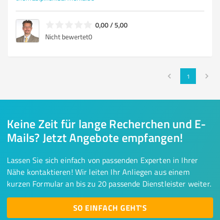
0,00 / 5,00
Nicht bewertet
0
1
Keine Zeit für lange Recherchen und E-
Mails? Jetzt Angebote empfangen!
Lassen Sie sich einfach von passenden Experten in Ihrer
Nähe kontaktieren! Wir leiten Ihr Anliegen aus einem
kurzen Formular an bis zu 20 passende Dienstleister weiter.
SO EINFACH GEHT'S