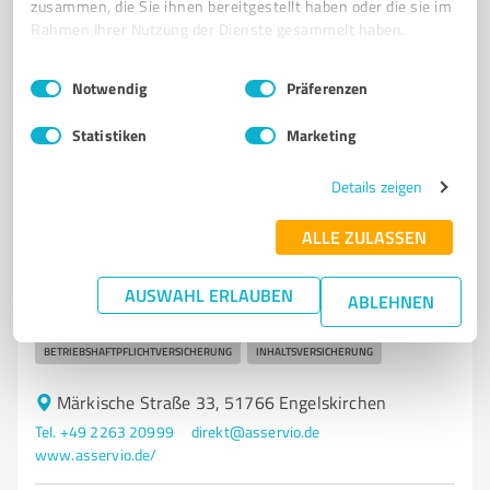
zusammen, die Sie ihnen bereitgestellt haben oder die sie im
0,00 / 5,00
Rahmen Ihrer Nutzung der Dienste gesammelt haben.
Nicht bewertet
0
Einwilligungsauswahl
Impressum
|
Datenschutzbestimmungen
Notwendig
Präferenzen
Statistiken
Marketing
5
Versicherungsdienstleistungen
ASSERVIO GmbH
Details zeigen
Ihr Versicherungsmakler in Köln und Engelskirchen
ALLE ZULASSEN
GEBÄUDEVERSICHERUNG
HAUSRATVERSICHERUNG
UNFALLVERSICHERUNG
ETF-RENTE
ALTERSVORSORGE
AUSWAHL ERLAUBEN
ABLEHNEN
KRANKENZUSATZVERSICHERUNG
KFZ-VERSICHERUNG
BETRIEBSHAFTPFLICHTVERSICHERUNG
INHALTSVERSICHERUNG
Märkische Straße 33, 51766 Engelskirchen
Tel. +49 2263 20999
direkt@asservio.de
www.asservio.de/