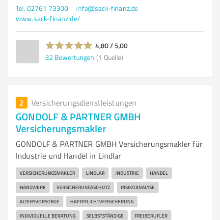
Tel. 02761 73300
info@sack-finanz.de
www.sack-finanz.de/
4,80 / 5,00
32
Bewertungen
(1 Quelle)
2
Versicherungsdienstleistungen
GONDOLF & PARTNER GMBH
Versicherungsmakler
GONDOLF & PARTNER GMBH Versicherungsmakler für
Industrie und Handel in Lindlar
VERSICHERUNGSMAKLER
LINDLAR
INDUSTRIE
HANDEL
HANDWERK
VERSICHERUNGSSCHUTZ
RISIKOANALYSE
ALTERSVORSORGE
HAFTPFLICHTVERSICHERUNG
INDIVIDUELLE BERATUNG
SELBSTSTÄNDIGE
FREIBERUFLER