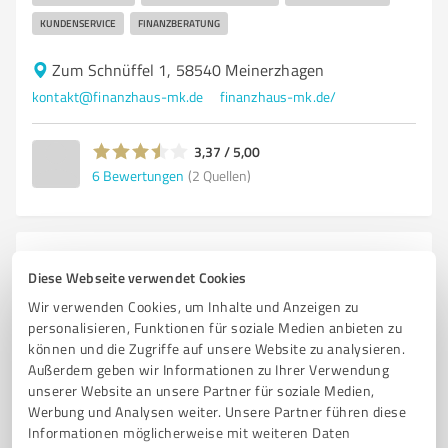
KUNDENSERVICE
FINANZBERATUNG
Zum Schnüffel 1, 58540 Meinerzhagen
kontakt@finanzhaus-mk.de
finanzhaus-mk.de/
3,37 / 5,00
6
Bewertungen
(2 Quellen)
4
Versicherungsdienstleistungen
Diese Webseite verwendet Cookies
Christoph Stinn
Wir verwenden Cookies, um Inhalte und Anzeigen zu
Versicherungen & Finanzen
personalisieren, Funktionen für soziale Medien anbieten zu
können und die Zugriffe auf unsere Website zu analysieren.
Auf dem Schilde 3, 57439 Attendorn
Außerdem geben wir Informationen zu Ihrer Verwendung
unserer Website an unsere Partner für soziale Medien,
Tel. 02722/5832
christoph.stinn@diebayerische.de
Werbung und Analysen weiter. Unsere Partner führen diese
www.diebayerische.de/attendorn/christoph-stinn/
Informationen möglicherweise mit weiteren Daten