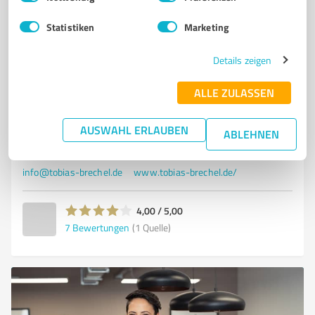
individuelle Finanzlösungen
Statistiken
Marketing
VERSICHERUNGSMAKLER
GIERSLEBEN
KRANKENVERSICHERUNG
Details zeigen
FINANZBERATUNG
GELDANLAGE
IMMOBILIENFINANZIERUNG
VERSICHERUNGSVERGLEICH
INDIVIDUELLE BERATUNG
ALLE ZULASSEN
PREIS-LEISTUNGS-VERHÄLTNIS
PRIVATE KRANKENVERSICHERUNG
GEWERBEVERSICHERUNG
VERMÖGENSSICHERUNG
AUSWAHL ERLAUBEN
ABLEHNEN
Sorge 171B, 06449 Giersleben
info@tobias-brechel.de
www.tobias-brechel.de/
4,00 / 5,00
7
Bewertungen
(1 Quelle)