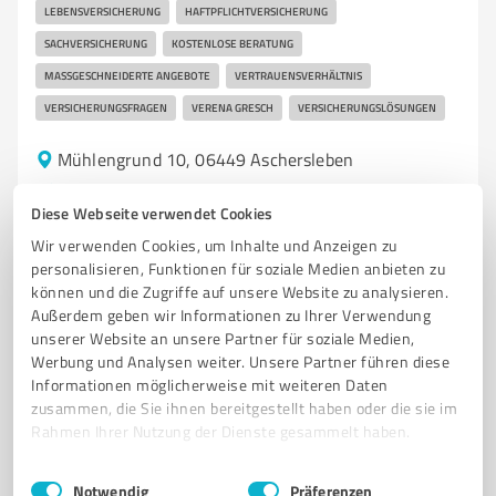
LEBENSVERSICHERUNG
HAFTPFLICHTVERSICHERUNG
SACHVERSICHERUNG
KOSTENLOSE BERATUNG
MASSGESCHNEIDERTE ANGEBOTE
VERTRAUENSVERHÄLTNIS
VERSICHERUNGSFRAGEN
VERENA GRESCH
VERSICHERUNGSLÖSUNGEN
Mühlengrund 10, 06449 Aschersleben
Tel. 03473 9330470
info@versicherungsmakler-verena-fuhrmann.de
Diese Webseite verwendet Cookies
www.versicherungsmakler-verena-fuhrmann.de/
Wir verwenden Cookies, um Inhalte und Anzeigen zu
personalisieren, Funktionen für soziale Medien anbieten zu
können und die Zugriffe auf unsere Website zu analysieren.
5,00 / 5,00
Außerdem geben wir Informationen zu Ihrer Verwendung
1
Bewertung
(1 Quelle)
unserer Website an unsere Partner für soziale Medien,
Werbung und Analysen weiter. Unsere Partner führen diese
Informationen möglicherweise mit weiteren Daten
zusammen, die Sie ihnen bereitgestellt haben oder die sie im
4
Versicherungsdienstleistungen
Rahmen Ihrer Nutzung der Dienste gesammelt haben.
Tobias Brechel | Versicherungsmakler
Einwilligungsauswahl
Impressum
|
Datenschutzbestimmungen
Notwendig
Präferenzen
Unabhängiger Versicherungsmakler in Giersleben für