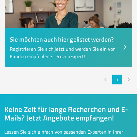
Sie möchten auch hier gelistet werden?
Registrieren Sie sich jetzt und werden Sie ein von
Kunden empfohlener ProvenExpert!
1
Keine Zeit für lange Recherchen und E-
Mails? Jetzt Angebote empfangen!
Lassen Sie sich einfach von passenden Experten in Ihrer