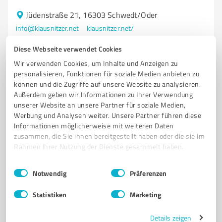
Jüdenstraße 21, 16303 Schwedt/Oder
info@klausnitzer.net
klausnitzer.net/
Diese Webseite verwendet Cookies
4,00 / 5,00
Wir verwenden Cookies, um Inhalte und Anzeigen zu
13
Bewertungen
(1 Quelle)
personalisieren, Funktionen für soziale Medien anbieten zu
können und die Zugriffe auf unsere Website zu analysieren.
Außerdem geben wir Informationen zu Ihrer Verwendung
unserer Website an unsere Partner für soziale Medien,
Werbung und Analysen weiter. Unsere Partner führen diese
Informationen möglicherweise mit weiteren Daten
zusammen, die Sie ihnen bereitgestellt haben oder die sie im
Rahmen Ihrer Nutzung der Dienste gesammelt haben.
Einwilligungsauswahl
Impressum
|
Datenschutzbestimmungen
Notwendig
Präferenzen
Sie möchten auch hier gelistet werden?
Statistiken
Marketing
Registrieren Sie sich jetzt und werden Sie ein von
Details zeigen
Kunden empfohlener ProvenExpert!