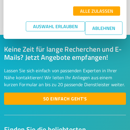
ALLE ZULASSEN
1
AUSWAHL ERLAUBEN
ABLEHNEN
Keine Zeit für lange Recherchen und E-
Mails? Jetzt Angebote empfangen!
Lassen Sie sich einfach von passenden Experten in Ihrer
Nähe kontaktieren! Wir leiten Ihr Anliegen aus einem
kurzen Formular an bis zu 20 passende Dienstleister weiter.
SO EINFACH GEHT'S
Finden Sie die beliebtesten