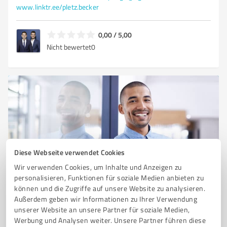
www.linktr.ee/pletz.becker
0,00 / 5,00
Nicht bewertet
0
Diese Webseite verwendet Cookies
Wir verwenden Cookies, um Inhalte und Anzeigen zu
Sie möchten auch hier gelistet werden?
personalisieren, Funktionen für soziale Medien anbieten zu
können und die Zugriffe auf unsere Website zu analysieren.
Registrieren Sie sich jetzt und werden Sie ein von
Außerdem geben wir Informationen zu Ihrer Verwendung
Kunden empfohlener ProvenExpert!
unserer Website an unsere Partner für soziale Medien,
Werbung und Analysen weiter. Unsere Partner führen diese