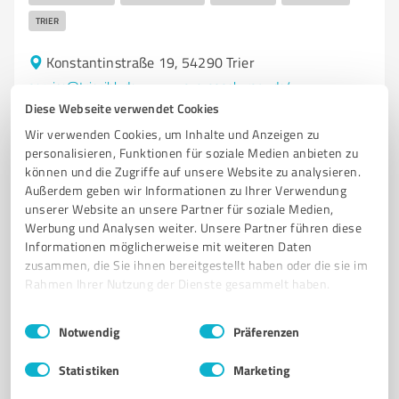
TRIER
Konstantinstraße 19, 54290 Trier
service@trier.ihk.de
www.avg-assekuranz.de/
Diese Webseite verwendet Cookies
Wir verwenden Cookies, um Inhalte und Anzeigen zu
3,70 / 5,00
personalisieren, Funktionen für soziale Medien anbieten zu
3
Bewertungen
(1 Quelle)
können und die Zugriffe auf unsere Website zu analysieren.
Außerdem geben wir Informationen zu Ihrer Verwendung
unserer Website an unsere Partner für soziale Medien,
Werbung und Analysen weiter. Unsere Partner führen diese
Informationen möglicherweise mit weiteren Daten
zusammen, die Sie ihnen bereitgestellt haben oder die sie im
Rahmen Ihrer Nutzung der Dienste gesammelt haben.
Einwilligungsauswahl
Impressum
|
Datenschutzbestimmungen
Notwendig
Präferenzen
Statistiken
Marketing
Sie möchten auch hier gelistet werden?