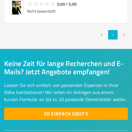
0,00 / 5,00
Nicht bewertet
0
1
Keine Zeit für lange Recherchen und E-
Mails? Jetzt Angebote empfangen!
Lassen Sie sich einfach von passenden Experten in Ihrer
Nähe kontaktieren! Wir leiten Ihr Anliegen aus einem
kurzen Formular an bis zu 20 passende Dienstleister weiter.
SO EINFACH GEHT'S