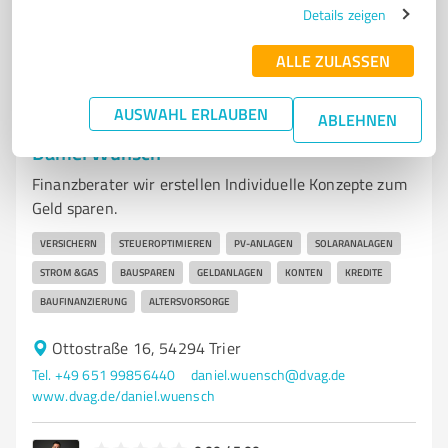
Registrieren Sie sich jetzt und werden Sie ein von
Details zeigen
Kunden empfohlener ProvenExpert!
ALLE ZULASSEN
AUSWAHL ERLAUBEN
ABLEHNEN
6
Versicherungsdienstleistungen
Daniel Wünsch
Finanzberater wir erstellen Individuelle Konzepte zum
Geld sparen.
VERSICHERN
STEUEROPTIMIEREN
PV-ANLAGEN
SOLARANALAGEN
STROM &GAS
BAUSPAREN
GELDANLAGEN
KONTEN
KREDITE
BAUFINANZIERUNG
ALTERSVORSORGE
Ottostraße 16, 54294 Trier
Tel. +49 651 99856440
daniel.wuensch@dvag.de
www.dvag.de/daniel.wuensch