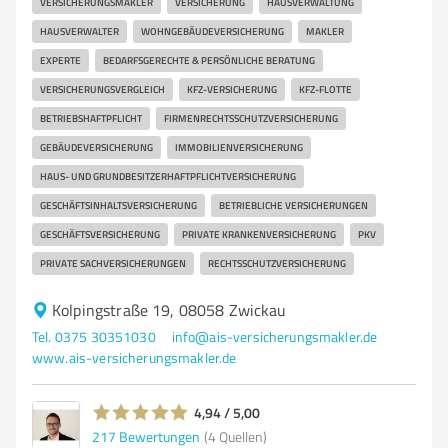
VERSICHERUNGSMAKLER
VERSICHERUNG
HAUSVERWALTUNG
HAUSVERWALTER
WOHNGEBÄUDEVERSICHERUNG
MAKLER
EXPERTE
BEDARFSGERECHTE & PERSÖNLICHE BERATUNG
VERSICHERUNGSVERGLEICH
KFZ-VERSICHERUNG
KFZ-FLOTTE
BETRIEBSHAFTPFLICHT
FIRMENRECHTSSCHUTZVERSICHERUNG
GEBÄUDEVERSICHERUNG
IMMOBILIENVERSICHERUNG
HAUS- UND GRUNDBESITZERHAFTPFLICHTVERSICHERUNG
GESCHÄFTSINHALTSVERSICHERUNG
BETRIEBLICHE VERSICHERUNGEN
GESCHÄFTSVERSICHERUNG
PRIVATE KRANKENVERSICHERUNG
PKV
PRIVATE SACHVERSICHERUNGEN
RECHTSSCHUTZVERSICHERUNG
Kolpingstraße 19, 08058 Zwickau
Tel. 0375 30351030
info@ais-versicherungsmakler.de
www.ais-versicherungsmakler.de
4,94 / 5,00
217
Bewertungen
(4 Quellen)