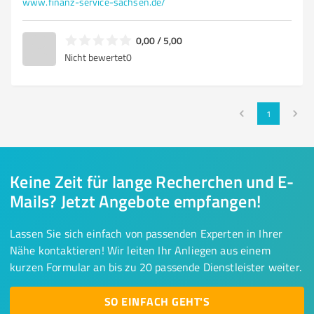
www.finanz-service-sachsen.de/
0,00 / 5,00
Nicht bewertet
0
1
Keine Zeit für lange Recherchen und E-
Mails? Jetzt Angebote empfangen!
Lassen Sie sich einfach von passenden Experten in Ihrer
Nähe kontaktieren! Wir leiten Ihr Anliegen aus einem
kurzen Formular an bis zu 20 passende Dienstleister weiter.
SO EINFACH GEHT'S