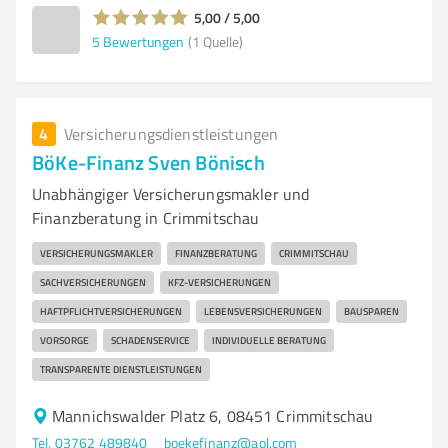
5,00 / 5,00
5
Bewertungen
(1 Quelle)
4
Versicherungsdienstleistungen
BöKe-Finanz Sven Bönisch
Unabhängiger Versicherungsmakler und
Finanzberatung in Crimmitschau
VERSICHERUNGSMAKLER
FINANZBERATUNG
CRIMMITSCHAU
SACHVERSICHERUNGEN
KFZ-VERSICHERUNGEN
HAFTPFLICHTVERSICHERUNGEN
LEBENSVERSICHERUNGEN
BAUSPAREN
VORSORGE
SCHADENSERVICE
INDIVIDUELLE BERATUNG
TRANSPARENTE DIENSTLEISTUNGEN
Mannichswalder Platz 6, 08451 Crimmitschau
Tel. 03762 489840
boekefinanz@aol.com