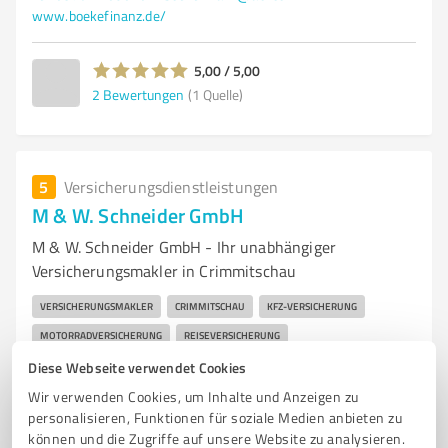
www.boekefinanz.de/
5,00 / 5,00
2
Bewertungen
(1 Quelle)
5
Versicherungsdienstleistungen
M & W. Schneider GmbH
M & W. Schneider GmbH - Ihr unabhängiger
Versicherungsmakler in Crimmitschau
VERSICHERUNGSMAKLER
CRIMMITSCHAU
KFZ-VERSICHERUNG
MOTORRADVERSICHERUNG
REISEVERSICHERUNG
SCHADENSABWICKLUNG
INDUSTRIEVERSICHERUNG
Diese Webseite verwendet Cookies
GEWERBEVERSICHERUNG
ONLINE-RECHNER
INDIVIDUELLE BERATUNG
Wir verwenden Cookies, um Inhalte und Anzeigen zu
personalisieren, Funktionen für soziale Medien anbieten zu
DATENSCHUTZ
KUNDENSERVICE
können und die Zugriffe auf unsere Website zu analysieren.