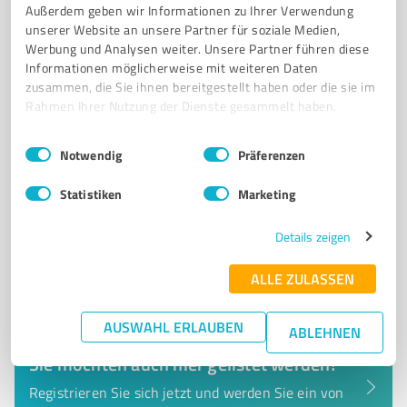
Außerdem geben wir Informationen zu Ihrer Verwendung
Rosa-Luxemburg-Straße 38, 08451 Crimmitschau
unserer Website an unsere Partner für soziale Medien,
Tel. 03762 95450
info@maklerschneider.de
Werbung und Analysen weiter. Unsere Partner führen diese
www.maklerschneider.de/
Informationen möglicherweise mit weiteren Daten
zusammen, die Sie ihnen bereitgestellt haben oder die sie im
Rahmen Ihrer Nutzung der Dienste gesammelt haben.
5,00 / 5,00
1
Bewertung
(1 Quelle)
Einwilligungsauswahl
Impressum
|
Datenschutzbestimmungen
Notwendig
Präferenzen
Statistiken
Marketing
Details zeigen
ALLE ZULASSEN
AUSWAHL ERLAUBEN
ABLEHNEN
Sie möchten auch hier gelistet werden?
Registrieren Sie sich jetzt und werden Sie ein von