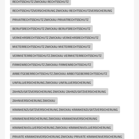
RECHTSSCHUTZ ZWICKAU RECHTSSCHUTZ
RECHTSSCHUTZVERSICHERUNG ZWICKAU RECHTSSCHUTZVERSICHERUNG
PRIVATRECHTSSCHUTZ ZWICKAU PRIVATRECHTSSCHUTZ
BERUFSRECHTSSCHUTZ ZWICKAU BERUFSRECHTSSCHUTZ
VERKEHRSRECHTSSCHUTZ ZWICKAU VERKEHRSRECHTSSCHUTZ
MIETERRECHTSSCHUTZ ZWICKAU MIETERRECHTSSCHUTZ
VERMIETERRECHTSSCHUTZ ZWICKAU VERMIETERRECHTSSCHUTZ
FIRMENRECHTSSCHUTZ ZWICKAU FIRMENRECHTSSCHUTZ
ARBEITGEBERRECHTSSCHUTZ ZWICKAU ARBEITGEBERRECHTSSCHUTZ
UNFALLVERSICHERUNG ZWICKAU UNFALLVERSICHERUNG
ZAHNZUSATZVERSICHERUNG ZWICKAU ZAHNZUSATZVERSICHERUNG
ZAHNVERSICHERUNG ZWICKAU
KRANKENZUSATZVERSICHERUNG ZWICKAU KRANKENZUSATZVERSICHERUNG
KRANKENVERSICHERUNG ZWICKAU KRANKENVERSICHERUNG
KRANKENVOLLVERSICHERUNG ZWICKAU KRANKENVOLLVERSICHERUNG
PRIVATE KRANKENVERSICHERUNG ZWICKAU PRIVATE KRANKENVERSICHERUNG