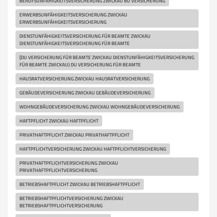
BERUFSUNFÄHIGKEITSVERSICHERUNG ZWICKAU BU VERSICHERUNG
ERWERBSUNFÄHIGKEITSVERSICHERUNG ZWICKAU
ERWERBSUNFÄHIGKEITSVERSICHERUNG
DIENSTUNFÄHIGKEITSVERSICHERUNG FÜR BEAMTE ZWICKAU
DIENSTUNFÄHIGKEITSVERSICHERUNG FÜR BEAMTE
[DU VERSICHERUNG FÜR BEAMTE ZWICKAU DIENSTUNFÄHIGKEITSVERSICHERUNG
FÜR BEAMTE ZWICKAU) DU VERSICHERUNG FÜR BEAMTE
HAUSRATVERSICHERUNG ZWICKAU HAUSRATVERSICHERUNG
GEBÄUDEVERSICHERUNG ZWICKAU GEBÄUDEVERSICHERUNG
WOHNGEBÄUDEVERSICHERUNG ZWICKAU WOHNGEBÄUDEVERSICHERUNG
HAFTPFLICHT ZWICKAU HAFTPFLICHT
PRIVATHAFTPFLICHT ZWICKAU PRIVATHAFTPFLICHT
HAFTPFLICHTVERSICHERUNG ZWICKAU HAFTPFLICHTVERSICHERUNG
PRIVATHAFTPFLICHTVERSICHERUNG ZWICKAU
PRIVATHAFTPFLICHTVERSICHERUNG
BETRIEBSHAFTPFLICHT ZWICKAU BETRIEBSHAFTPFLICHT
BETRIEBSHAFTPFLICHTVERSICHERUNG ZWICKAU
BETRIEBSHAFTPFLICHTVERSICHERUNG