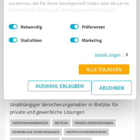
zusammen, die Sie ihnen bereitgestellt haben oder die sie im
SCHADENSFALL
GEWERBEVERSICHERUNG
Rahmen Ihrer Nutzung der Dienste gesammelt haben.
Liebigstraße 17, 35638 Leun
Einwilligungsauswahl
Impressum
|
Datenschutzbestimmungen
info@mastermaklerservice.de
Notwendig
Präferenzen
www.mastermaklerservice.de/
Statistiken
Marketing
5,00 / 5,00
Details zeigen
16
Bewertungen
(1 Quelle)
ALLE ZULASSEN
7
AUSWAHL ERLAUBEN
Versicherungsdienstleistungen
ABLEHNEN
Krause & Stahl Versicherungsmakler
Unabhängiger Versicherungsmakler in Wetzlar für
private und gewerbliche Lösungen
VERSICHERUNGSMAKLER
WETZLAR
PRIVATE VERSICHERUNGEN
GEWERBLICHE VERSICHERUNGEN
HAFTPFLICHTVERSICHERUNG