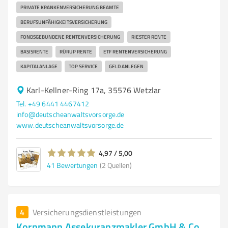
PRIVATE KRANKENVERSICHERUNG BEAMTE
BERUFSUNFÄHIGKEITSVERSICHERUNG
FONDSGEBUNDENE RENTENVERSICHERUNG
RIESTER RENTE
BASISRENTE
RÜRUP RENTE
ETF RENTENVERSICHERUNG
KAPITALANLAGE
TOP SERVICE
GELD ANLEGEN
Karl-Kellner-Ring 17a, 35576 Wetzlar
Tel. +49 6441 4467412
info@deutscheanwaltsvorsorge.de
www.deutscheanwaltsvorsorge.de
4,97 / 5,00
41
Bewertungen
(2 Quellen)
4
Versicherungsdienstleistungen
Kornmann Assekuranzmakler GmbH & Co.