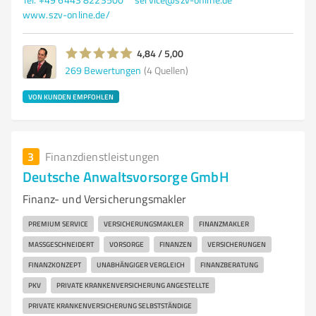
www.szv-online.de/
4,84 / 5,00
269
Bewertungen
(4 Quellen)
VON KUNDEN EMPFOHLEN
3
Finanzdienstleistungen
Deutsche Anwaltsvorsorge GmbH
Finanz- und Versicherungsmakler
PREMIUM SERVICE
VERSICHERUNGSMAKLER
FINANZMAKLER
MASSGESCHNEIDERT
VORSORGE
FINANZEN
VERSICHERUNGEN
FINANZKONZEPT
UNABHÄNGIGER VERGLEICH
FINANZBERATUNG
PKV
PRIVATE KRANKENVERSICHERUNG ANGESTELLTE
PRIVATE KRANKENVERSICHERUNG SELBSTSTÄNDIGE