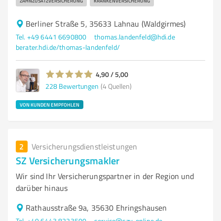
ZAHNZUSATZVERSICHERUNG
KRANKENVERSICHERUNG
Berliner Straße 5, 35633 Lahnau (Waldgirmes)
Tel. +49 6441 6690800
thomas.landenfeld@hdi.de
berater.hdi.de/thomas-landenfeld/
4,90 / 5,00
228
Bewertungen
(4 Quellen)
VON KUNDEN EMPFOHLEN
2
Versicherungsdienstleistungen
SZ Versicherungsmakler
Wir sind Ihr Versicherungspartner in der Region und
darüber hinaus
Rathausstraße 9a, 35630 Ehringshausen
Tel. +49 6443 8223500
service@szv-online.de