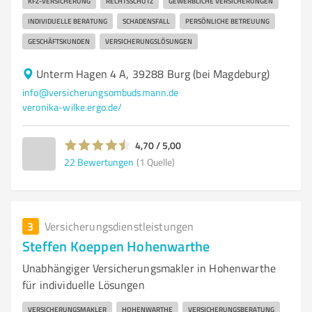
KFZ-VERSICHERUNG
RECHTSSCHUTZ
GEWERBLICHE VERSICHERUNGEN
INDIVIDUELLE BERATUNG
SCHADENSFALL
PERSÖNLICHE BETREUUNG
GESCHÄFTSKUNDEN
VERSICHERUNGSLÖSUNGEN
Unterm Hagen 4 A, 39288 Burg (bei Magdeburg)
info@versicherungsombudsmann.de
veronika-wilke.ergo.de/
4,70 / 5,00
22
Bewertungen
(1 Quelle)
3
Versicherungsdienstleistungen
Steffen Koeppen Hohenwarthe
Unabhängiger Versicherungsmakler in Hohenwarthe
für individuelle Lösungen
VERSICHERUNGSMAKLER
HOHENWARTHE
VERSICHERUNGSBERATUNG