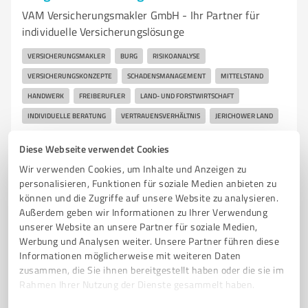
VAM Versicherungsmakler GmbH - Ihr Partner für
individuelle Versicherungslösunge
VERSICHERUNGSMAKLER
BURG
RISIKOANALYSE
VERSICHERUNGSKONZEPTE
SCHADENSMANAGEMENT
MITTELSTAND
HANDWERK
FREIBERUFLER
LAND- UND FORSTWIRTSCHAFT
INDIVIDUELLE BERATUNG
VERTRAUENSVERHÄLTNIS
JERICHOWER LAND
Bahnhofstraße 3, 39288 Burg (bei Magdeburg)
Diese Webseite verwendet Cookies
Tel. 03921 9769400
service@vam-burg.de
Wir verwenden Cookies, um Inhalte und Anzeigen zu
vam-burg.de/
personalisieren, Funktionen für soziale Medien anbieten zu
können und die Zugriffe auf unsere Website zu analysieren.
Außerdem geben wir Informationen zu Ihrer Verwendung
5,00 / 5,00
unserer Website an unsere Partner für soziale Medien,
1
Bewertung
(1 Quelle)
Werbung und Analysen weiter. Unsere Partner führen diese
Informationen möglicherweise mit weiteren Daten
zusammen, die Sie ihnen bereitgestellt haben oder die sie im
Rahmen Ihrer Nutzung der Dienste gesammelt haben.
5
Versicherungsdienstleistungen