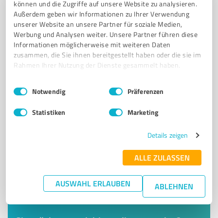
können und die Zugriffe auf unsere Website zu analysieren.
Außerdem geben wir Informationen zu Ihrer Verwendung
TRANSPARENTE DIENSTLEISTUNGEN
unserer Website an unsere Partner für soziale Medien,
Werbung und Analysen weiter. Unsere Partner führen diese
Mannichswalder Platz 6, 08451 Crimmitschau
Informationen möglicherweise mit weiteren Daten
Tel. 03762 489840
boekefinanz@aol.com
zusammen, die Sie ihnen bereitgestellt haben oder die sie im
www.boekefinanz.de/
Rahmen Ihrer Nutzung der Dienste gesammelt haben.
Einwilligungsauswahl
Impressum
|
Datenschutzbestimmungen
5,00 / 5,00
Notwendig
Präferenzen
2
Bewertungen
(1 Quelle)
Statistiken
Marketing
Details zeigen
ALLE ZULASSEN
AUSWAHL ERLAUBEN
ABLEHNEN