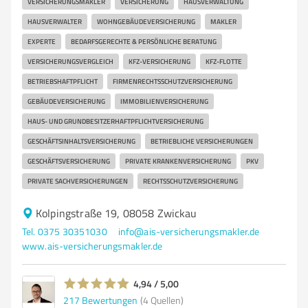
VERSICHERUNGSMAKLER
VERSICHERUNG
HAUSVERWALTUNG
HAUSVERWALTER
WOHNGEBÄUDEVERSICHERUNG
MAKLER
EXPERTE
BEDARFSGERECHTE & PERSÖNLICHE BERATUNG
VERSICHERUNGSVERGLEICH
KFZ-VERSICHERUNG
KFZ-FLOTTE
BETRIEBSHAFTPFLICHT
FIRMENRECHTSSCHUTZVERSICHERUNG
GEBÄUDEVERSICHERUNG
IMMOBILIENVERSICHERUNG
HAUS- UND GRUNDBESITZERHAFTPFLICHTVERSICHERUNG
GESCHÄFTSINHALTSVERSICHERUNG
BETRIEBLICHE VERSICHERUNGEN
GESCHÄFTSVERSICHERUNG
PRIVATE KRANKENVERSICHERUNG
PKV
PRIVATE SACHVERSICHERUNGEN
RECHTSSCHUTZVERSICHERUNG
Kolpingstraße 19, 08058 Zwickau
Tel. 0375 30351030
info@ais-versicherungsmakler.de
www.ais-versicherungsmakler.de
4,94 / 5,00
217
Bewertungen
(4 Quellen)