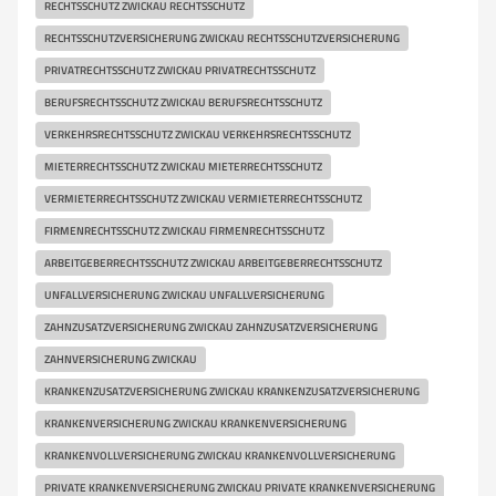
RECHTSSCHUTZ ZWICKAU RECHTSSCHUTZ
RECHTSSCHUTZVERSICHERUNG ZWICKAU RECHTSSCHUTZVERSICHERUNG
PRIVATRECHTSSCHUTZ ZWICKAU PRIVATRECHTSSCHUTZ
BERUFSRECHTSSCHUTZ ZWICKAU BERUFSRECHTSSCHUTZ
VERKEHRSRECHTSSCHUTZ ZWICKAU VERKEHRSRECHTSSCHUTZ
MIETERRECHTSSCHUTZ ZWICKAU MIETERRECHTSSCHUTZ
VERMIETERRECHTSSCHUTZ ZWICKAU VERMIETERRECHTSSCHUTZ
FIRMENRECHTSSCHUTZ ZWICKAU FIRMENRECHTSSCHUTZ
ARBEITGEBERRECHTSSCHUTZ ZWICKAU ARBEITGEBERRECHTSSCHUTZ
UNFALLVERSICHERUNG ZWICKAU UNFALLVERSICHERUNG
ZAHNZUSATZVERSICHERUNG ZWICKAU ZAHNZUSATZVERSICHERUNG
ZAHNVERSICHERUNG ZWICKAU
KRANKENZUSATZVERSICHERUNG ZWICKAU KRANKENZUSATZVERSICHERUNG
KRANKENVERSICHERUNG ZWICKAU KRANKENVERSICHERUNG
KRANKENVOLLVERSICHERUNG ZWICKAU KRANKENVOLLVERSICHERUNG
PRIVATE KRANKENVERSICHERUNG ZWICKAU PRIVATE KRANKENVERSICHERUNG