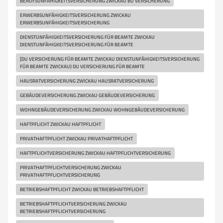
BERUFSUNFÄHIGKEITSVERSICHERUNG ZWICKAU BU VERSICHERUNG
ERWERBSUNFÄHIGKEITSVERSICHERUNG ZWICKAU
ERWERBSUNFÄHIGKEITSVERSICHERUNG
DIENSTUNFÄHIGKEITSVERSICHERUNG FÜR BEAMTE ZWICKAU
DIENSTUNFÄHIGKEITSVERSICHERUNG FÜR BEAMTE
[DU VERSICHERUNG FÜR BEAMTE ZWICKAU DIENSTUNFÄHIGKEITSVERSICHERUNG
FÜR BEAMTE ZWICKAU) DU VERSICHERUNG FÜR BEAMTE
HAUSRATVERSICHERUNG ZWICKAU HAUSRATVERSICHERUNG
GEBÄUDEVERSICHERUNG ZWICKAU GEBÄUDEVERSICHERUNG
WOHNGEBÄUDEVERSICHERUNG ZWICKAU WOHNGEBÄUDEVERSICHERUNG
HAFTPFLICHT ZWICKAU HAFTPFLICHT
PRIVATHAFTPFLICHT ZWICKAU PRIVATHAFTPFLICHT
HAFTPFLICHTVERSICHERUNG ZWICKAU HAFTPFLICHTVERSICHERUNG
PRIVATHAFTPFLICHTVERSICHERUNG ZWICKAU
PRIVATHAFTPFLICHTVERSICHERUNG
BETRIEBSHAFTPFLICHT ZWICKAU BETRIEBSHAFTPFLICHT
BETRIEBSHAFTPFLICHTVERSICHERUNG ZWICKAU
BETRIEBSHAFTPFLICHTVERSICHERUNG