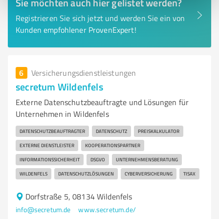
Sie möchten auch hier gelistet werden?
Registrieren Sie sich jetzt und werden Sie ein von
Kunden empfohlener ProvenExpert!
6
Versicherungsdienstleistungen
secretum Wildenfels
Externe Datenschutzbeauftragte und Lösungen für
Unternehmen in Wildenfels
DATENSCHUTZBEAUFTRAGTER
DATENSCHUTZ
PREISKALKULATOR
EXTERNE DIENSTLEISTER
KOOPERATIONSPARTNER
INFORMATIONSSICHERHEIT
DSGVO
UNTERNEHMENSBERATUNG
WILDENFELS
DATENSCHUTZLÖSUNGEN
CYBERVERSICHERUNG
TISAX
Dorfstraße 5, 08134 Wildenfels
info@secretum.de
www.secretum.de/