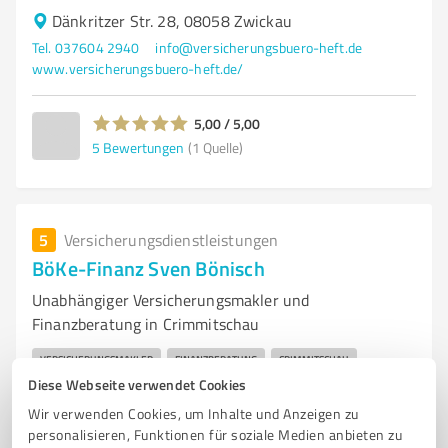
Dänkritzer Str. 28, 08058 Zwickau
Tel. 037604 2940
info@versicherungsbuero-heft.de
www.versicherungsbuero-heft.de/
5,00 / 5,00
5
Bewertungen
(1 Quelle)
5
Versicherungsdienstleistungen
BöKe-Finanz Sven Bönisch
Unabhängiger Versicherungsmakler und
Finanzberatung in Crimmitschau
VERSICHERUNGSMAKLER
FINANZBERATUNG
CRIMMITSCHAU
Diese Webseite verwendet Cookies
SACHVERSICHERUNGEN
KFZ-VERSICHERUNGEN
Wir verwenden Cookies, um Inhalte und Anzeigen zu
HAFTPFLICHTVERSICHERUNGEN
LEBENSVERSICHERUNGEN
BAUSPAREN
personalisieren, Funktionen für soziale Medien anbieten zu
VORSORGE
SCHADENSERVICE
INDIVIDUELLE BERATUNG