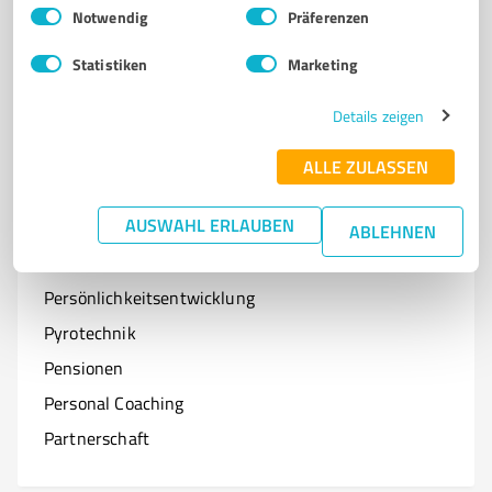
Einwilligungsauswahl
Impressum
|
Datenschutzbestimmungen
Notwendig
Präferenzen
Optiker
Statistiken
Marketing
Onlineshops
Organisationen & Verbände
Details zeigen
Online-Kurse
ALLE ZULASSEN
AUSWAHL ERLAUBEN
ABLEHNEN
P
Branchen mit P
Persönlichkeitsentwicklung
Pyrotechnik
Pensionen
Personal Coaching
Partnerschaft