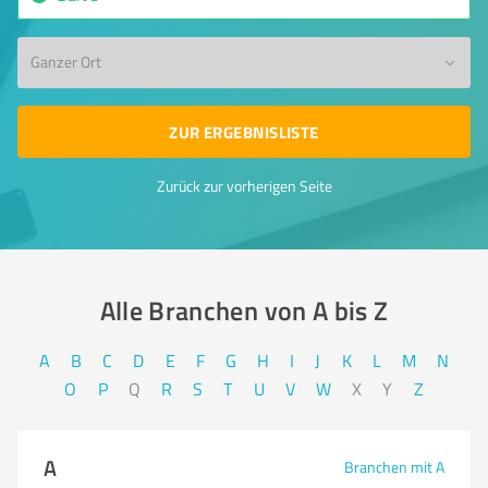
Ganzer Ort
ZUR ERGEBNISLISTE
Zurück zur vorherigen Seite
Alle Branchen von A bis Z​
A
B
C
D
E
F
G
H
I
J
K
L
M
N
O
P
Q
R
S
T
U
V
W
X
Y
Z
A
Branchen mit A