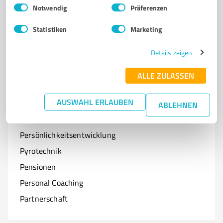
Einwilligungsauswahl
Impressum
|
Datenschutzbestimmungen
Notwendig
Präferenzen
Optiker
Statistiken
Marketing
Onlineshops
Organisationen & Verbände
Details zeigen
Online-Kurse
ALLE ZULASSEN
AUSWAHL ERLAUBEN
ABLEHNEN
P
Branchen mit P
Persönlichkeitsentwicklung
Pyrotechnik
Pensionen
Personal Coaching
Partnerschaft