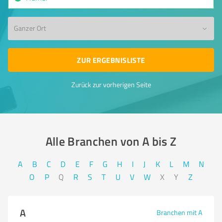
Ganzer Ort
ZUR ERGEBNISLISTE
Zurück zur vorherigen Seite
Alle Branchen von A bis Z​
A
B
C
D
E
F
G
H
I
J
K
L
M
N
O
P
Q
R
S
T
U
V
W
X
Y
Z
A
Branchen mit A