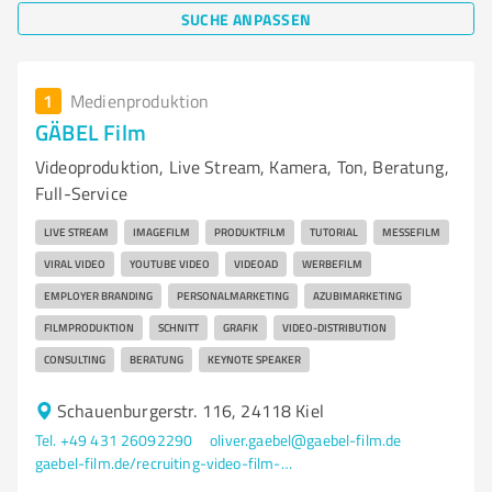
SUCHE ANPASSEN
1
Medienproduktion
GÄBEL Film
Videoproduktion, Live Stream, Kamera, Ton, Beratung,
Full-Service
LIVE STREAM
IMAGEFILM
PRODUKTFILM
TUTORIAL
MESSEFILM
VIRAL VIDEO
YOUTUBE VIDEO
VIDEOAD
WERBEFILM
EMPLOYER BRANDING
PERSONALMARKETING
AZUBIMARKETING
FILMPRODUKTION
SCHNITT
GRAFIK
VIDEO-DISTRIBUTION
CONSULTING
BERATUNG
KEYNOTE SPEAKER
Schauenburgerstr. 116, 24118 Kiel
Tel. +49 431 26092290
oliver.gaebel@gaebel-film.de
gaebel-film.de/recruiting-video-film-produktion/