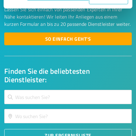
Lassen Sie sich einfach von passenden Experten in Ihrer
Nähe kontaktieren! Wir leiten Ihr Anliegen aus einem
kurzen Formular an bis zu 20 passende Dienstleister weiter.
SO EINFACH GEHT'S
Finden Sie die beliebtesten
Dienstleister:
ZUR ERGEBNISLISTE