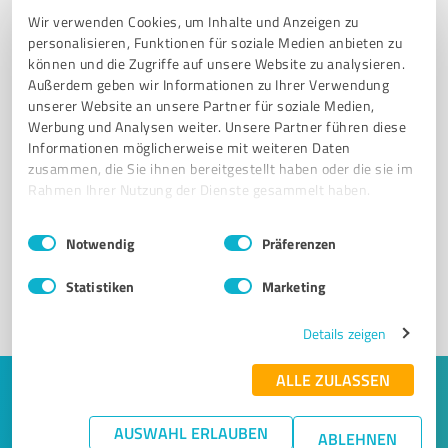
Wir verwenden Cookies, um Inhalte und Anzeigen zu
personalisieren, Funktionen für soziale Medien anbieten zu
können und die Zugriffe auf unsere Website zu analysieren.
Außerdem geben wir Informationen zu Ihrer Verwendung
unserer Website an unsere Partner für soziale Medien,
Werbung und Analysen weiter. Unsere Partner führen diese
Informationen möglicherweise mit weiteren Daten
zusammen, die Sie ihnen bereitgestellt haben oder die sie im
Sie möchten auch hier gelistet werden?
Rahmen Ihrer Nutzung der Dienste gesammelt haben.
Registrieren Sie sich jetzt und werden Sie ein von
Kunden empfohlener ProvenExpert!
Einwilligungsauswahl
Impressum
|
Datenschutzbestimmungen
Notwendig
Präferenzen
Statistiken
Marketing
1
Details zeigen
ALLE ZULASSEN
Keine Zeit für lange Recherchen und E-
Mails? Jetzt Angebote empfangen!
AUSWAHL ERLAUBEN
ABLEHNEN