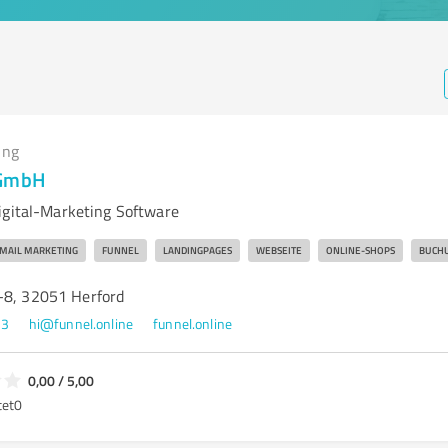
ing
 GmbH
igital-Marketing Software
MAIL MARKETING
FUNNEL
LANDINGPAGES
WEBSEITE
ONLINE-SHOPS
BUCH
-8, 32051 Herford
23
hi@funnel.online
funnel.online
0,00 / 5,00
tet
0