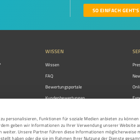
SO EINFACH GEHT'S
WISSEN
SE
?
Wissen
Pre
FAQ
New
Bewertungsportale
Onl
Kundenbewertungen
Exp
Kundenzufriedenheit
Exp
zu personalisieren, Funktionen für soziale Medien anbieten zu können 
Bewertungs­richtlinien
erdem geben wir Informationen zu Ihrer Verwendung unserer Website a
Events
n weiter. Unsere Partner führen diese Informationen möglicherweise 
stellt haben oder die sie im Rahmen Ihrer Nutzung der Dienste gesam