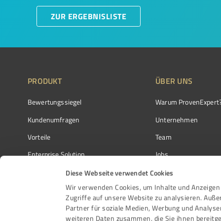
ZUR ERGEBNISLISTE
PRODUKT
ÜBER UNS
Bewertungssiegel
Warum ProvenExpert
Kundenumfragen
Unternehmen
Vorteile
Team
Enterprise Solution
Jobs
Partnerprogramm
Kundenstimmen
Diese Webseite verwendet Cookies
Wir verwenden Cookies, um Inhalte und Anzeigen 
Auszeichnungen
Kontakt
Zugriffe auf unsere Website zu analysieren. Auß
Partner für soziale Medien, Werbung und Analyse
weiteren Daten zusammen, die Sie ihnen bereitge