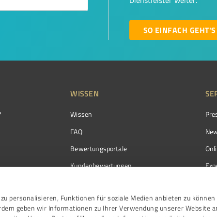
Dienstleister weiter.
SO EINFACH GEHT'S
WISSEN
SE
?
Wissen
Pre
FAQ
New
Bewertungsportale
Onl
Kundenbewertungen
Exp
Kundenzufriedenheit
Exp
zu personalisieren, Funktionen für soziale Medien anbieten zu können 
Bewertungs­richtlinien
erdem geben wir Informationen zu Ihrer Verwendung unserer Website a