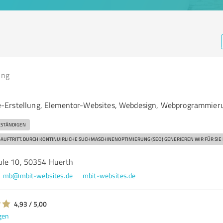
ing
-Erstellung, Elementor-Websites, Webdesign, Webprogrammier
LSTÄNDIGEN
AUFTRITT. DURCH KONTINUIRLICHE SUCHMASCHINENOPTIMIERUNG (SEO) GENERIEREN WIR FÜR SIE
ule 10, 50354 Huerth
mb@mbit-websites.de
mbit-websites.de
4,93 / 5,00
gen