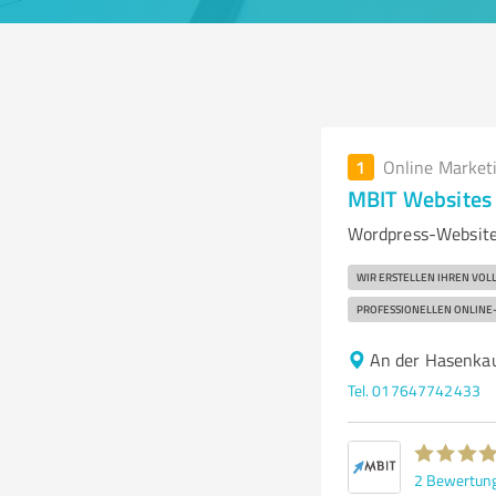
1
Online Market
MBIT Websites
Wordpress-Website
WIR ERSTELLEN IHREN VOL
PROFESSIONELLEN ONLINE-
An der Hasenka
Tel. 017647742433
2
Bewertun