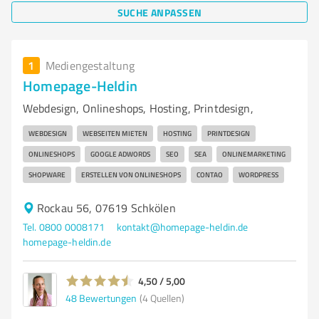
SUCHE ANPASSEN
1
Mediengestaltung
Homepage-Heldin
Webdesign, Onlineshops, Hosting, Printdesign,
WEBDESIGN
WEBSEITEN MIETEN
HOSTING
PRINTDESIGN
ONLINESHOPS
GOOGLE ADWORDS
SEO
SEA
ONLINEMARKETING
SHOPWARE
ERSTELLEN VON ONLINESHOPS
CONTAO
WORDPRESS
Rockau 56, 07619 Schkölen
Tel. 0800 0008171
kontakt@homepage-heldin.de
homepage-heldin.de
4,50 / 5,00
48
Bewertungen
(4 Quellen)