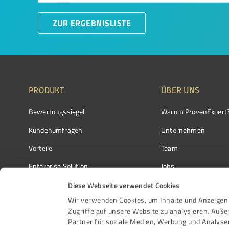
ZUR ERGEBNISLISTE
PRODUKT
ÜBER UNS
Bewertungssiegel
Warum ProvenExpert
Kundenumfragen
Unternehmen
Vorteile
Team
Enterprise Solution
Jobs
Partnerprogramm
Kundenstimmen
Diese Webseite verwendet Cookies
Wir verwenden Cookies, um Inhalte und Anzeigen 
Auszeichnungen
Kontakt
Zugriffe auf unsere Website zu analysieren. Auß
Partner für soziale Medien, Werbung und Analyse