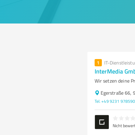
1
IT-Dienstleist
InterMedia Gm
Wir setzen deine Pr
Egerstraße 66, 
Tel. +49 9231 97859
Nicht bewer