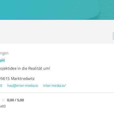
ungen
bH
ojektidee in die Realität um!
95615 Marktredwitz
00
hey@inter-media.io
inter-media.io/
0,00 / 5,00
tet
0