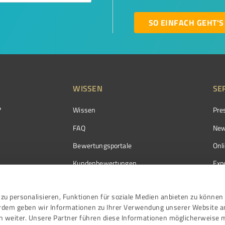
SO EINFACH GEHT'S
WISSEN
SE
?
Wissen
Pre
FAQ
New
Bewertungsportale
Onl
Kundenbewertungen
Exp
Kundenzufriedenheit
Exp
zu personalisieren, Funktionen für soziale Medien anbieten zu können 
Bewertungs­richtlinien
erdem geben wir Informationen zu Ihrer Verwendung unserer Website a
Events
n weiter. Unsere Partner führen diese Informationen möglicherweise 