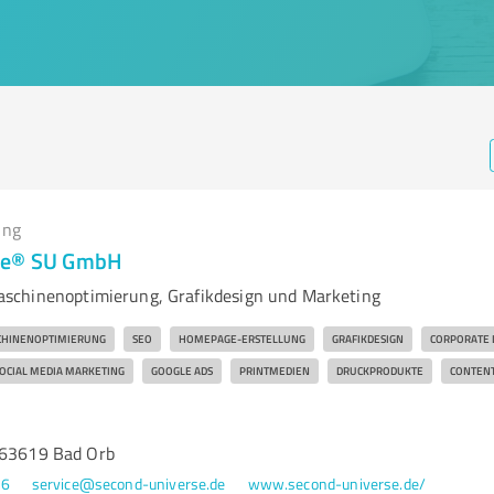
ing
se® SU GmbH
schinenoptimierung, Grafikdesign und Marketing
HINENOPTIMIERUNG
SEO
HOMEPAGE-ERSTELLUNG
GRAFIKDESIGN
CORPORATE 
OCIAL MEDIA MARKETING
GOOGLE ADS
PRINTMEDIEN
DRUCKPRODUKTE
CONTENT
 63619 Bad Orb
46
service@second-universe.de
www.second-universe.de/