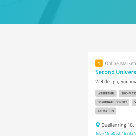
1
Online Market
Second Univer
Webdesign, Suchma
WEBDESIGN
SUCHMASC
CORPORATE IDENTITY
S
ANIMATION
Quellenring 18,
Tel. +49 6052 18233