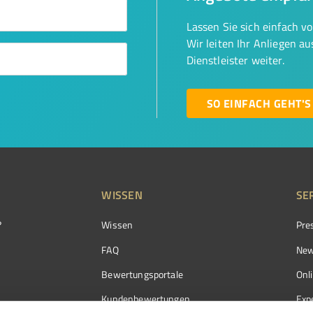
Lassen Sie sich einfach v
Wir leiten Ihr Anliegen a
Dienstleister weiter.
SO EINFACH GEHT'S
WISSEN
SE
?
Wissen
Pre
FAQ
New
Bewertungsportale
Onl
Kundenbewertungen
Exp