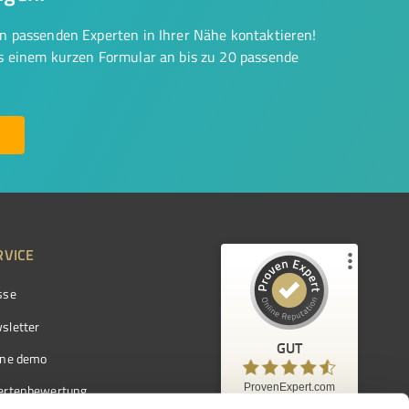
on passenden Experten in Ihrer Nähe kontaktieren!
us einem kurzen Formular an bis zu 20 passende
RVICE
sse
Kundenbewertungen und Erfahrungen zu
ProvenExpert.com
sletter
GUT
%
97
GUT
ine demo
Empfehlungen auf
ProvenExpert.com
ProvenExpert.com
5,00
/
4,42
ertenbewertung