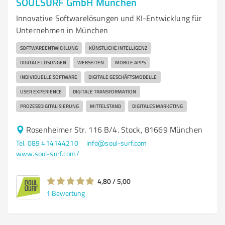
SOULSURF GmbH München
Innovative Softwarelösungen und KI-Entwicklung für
Unternehmen in München
SOFTWAREENTWICKLUNG
KÜNSTLICHE INTELLIGENZ
DIGITALE LÖSUNGEN
WEBSEITEN
MOBILE APPS
INDIVIDUELLE SOFTWARE
DIGITALE GESCHÄFTSMODELLE
USER EXPERIENCE
DIGITALE TRANSFORMATION
PROZESSDIGITALISIERUNG
MITTELSTAND
DIGITALES MARKETING
Rosenheimer Str. 116 B/4. Stock, 81669 München
Tel. 089 414144210
info@soul-surf.com
www.soul-surf.com/
4,80 / 5,00
1
Bewertung