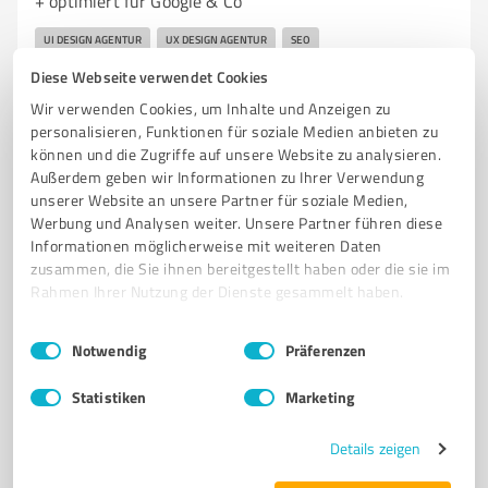
+ optimiert für Google & Co
UI DESIGN AGENTUR
UX DESIGN AGENTUR
SEO
SUCHMASCHINENOPTIMIERUNG
LOCAL SEO
SEO BERATUNG
Diese Webseite verwendet Cookies
SEO AGENTUR
SEO AGENTUR MÜNCHEN
ONLINE MARKETING AGENTUR
Wir verwenden Cookies, um Inhalte und Anzeigen zu
personalisieren, Funktionen für soziale Medien anbieten zu
VEGANE AGENTUR
WEBDESIGN
WEBSEITEN RELAUNCH
können und die Zugriffe auf unsere Website zu analysieren.
WEBSEITEN REDESIGN
ECOMMERCE BERATUNG
CUSTOMER SUCCESS
Außerdem geben wir Informationen zu Ihrer Verwendung
CONTENT MARKETING AGENTUR
CONTENT MARKETING MANAGER
unserer Website an unsere Partner für soziale Medien,
Werbung und Analysen weiter. Unsere Partner führen diese
ONLINE MARKETING MANAGER
SUCHMASCHINENMARKETING MANAGER
Informationen möglicherweise mit weiteren Daten
MARKETING AGENTUR
zusammen, die Sie ihnen bereitgestellt haben oder die sie im
Rahmen Ihrer Nutzung der Dienste gesammelt haben.
Westerhamer Str. 56, 81671 München
Einwilligungsauswahl
Impressum
|
Datenschutzbestimmungen
Tel. +49 89 89641550
Notwendig
Präferenzen
info@vegan-vikings-marketing.com
vegan-vikings-marketing.com/
Statistiken
Marketing
5,00 / 5,00
Details zeigen
10
Bewertungen