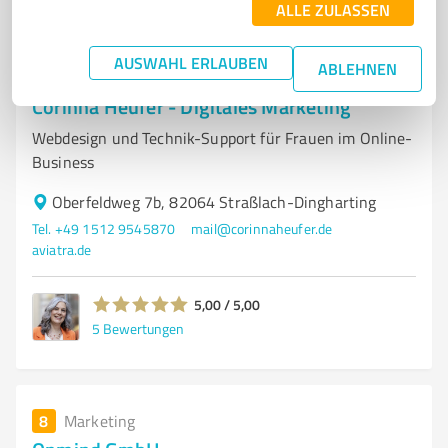
ALLE ZULASSEN
AUSWAHL ERLAUBEN
ABLEHNEN
7
Online Marketing
Corinna Heufer - Digitales Marketing
Webdesign und Technik-Support für Frauen im Online-
Business
Oberfeldweg 7b, 82064 Straßlach-Dingharting
Tel. +49 1512 9545870
mail@corinnaheufer.de
aviatra.de
5,00 / 5,00
5
Bewertungen
8
Marketing