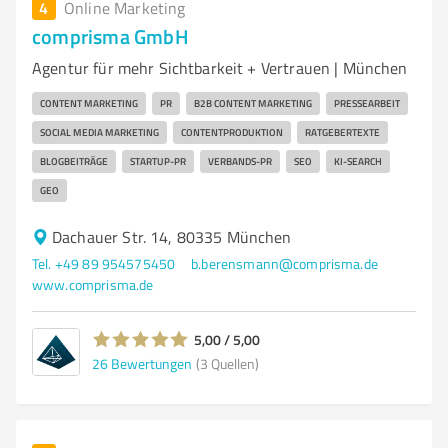
4
Online Marketing
comprisma GmbH
Agentur für mehr Sichtbarkeit + Vertrauen | München
CONTENT MARKETING
PR
B2B CONTENT MARKETING
PRESSEARBEIT
SOCIAL MEDIA MARKETING
CONTENTPRODUKTION
RATGEBERTEXTE
BLOGBEITRÄGE
STARTUP-PR
VERBANDS-PR
SEO
KI-SEARCH
GEO
Dachauer Str. 14, 80335 München
Tel. +49 89 954575450
b.berensmann@comprisma.de
www.comprisma.de
5,00 / 5,00
26
Bewertungen
(3 Quellen)