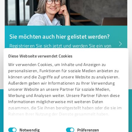
Sie möchten auch hier gelistet werden?
Registrieren Sie sich jetzt und werden Sie ein von
Kunden empfohlener ProvenExpert!
Diese Webseite verwendet Cookies
Wir verwenden Cookies, um Inhalte und Anzeigen zu
personalisieren, Funktionen für soziale Medien anbieten zu
1
können und die Zugriffe auf unsere Website zu analysieren.
Außerdem geben wir Informationen zu Ihrer Verwendung
unserer Website an unsere Partner für soziale Medien,
Werbung und Analysen weiter. Unsere Partner führen diese
Keine Zeit für lange Recherchen und E-
Informationen möglicherweise mit weiteren Daten
zusammen, die Sie ihnen bereitgestellt haben oder die sie im
Mails? Jetzt Angebote empfangen!
Rahmen Ihrer Nutzung der Dienste gesammelt haben.
Lassen Sie sich einfach von passenden Experten in Ihrer
Einwilligungsauswahl
Impressum
|
Datenschutzbestimmungen
Notwendig
Präferenzen