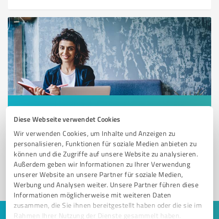
Sie möchten auch hier gelistet werden?
Diese Webseite verwendet Cookies
Registrieren Sie sich jetzt und werden Sie ein von
Wir verwenden Cookies, um Inhalte und Anzeigen zu
Kunden empfohlener ProvenExpert!
personalisieren, Funktionen für soziale Medien anbieten zu
können und die Zugriffe auf unsere Website zu analysieren.
Außerdem geben wir Informationen zu Ihrer Verwendung
unserer Website an unsere Partner für soziale Medien,
1
Werbung und Analysen weiter. Unsere Partner führen diese
Informationen möglicherweise mit weiteren Daten
zusammen, die Sie ihnen bereitgestellt haben oder die sie im
Rahmen Ihrer Nutzung der Dienste gesammelt haben.