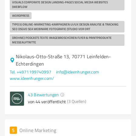
VISUALS CORPORATE DESIGN LANDING-PAGES SOCIAL MEDIA WEBSITES
(WEBFLOW
WORDPRESS
TYPO3) ONLINE-MARKETING-KAMPAGNEN UI/UX DESIGN ANALYSE & TRACKING
SEO DSGVO SEA WEBINARE FOTOGRAFIE (STUDIO VOR ORT
DROHNE) PODCASTS TEXTE IMAGE­BROSCHÜREN FLYER & PRINT­PRODUKTE
MESSE­AUFTRITTE
Nikolaus-Otto-Straße 13, 70771 Leinfelden-
Echterdingen
Tel. +4971199740997
info@ideenhunger.com
www.ideenhunger.com/
43
Bewertungen
(3 Quellen)
von 44 veröffentlicht
5
Online Marketing