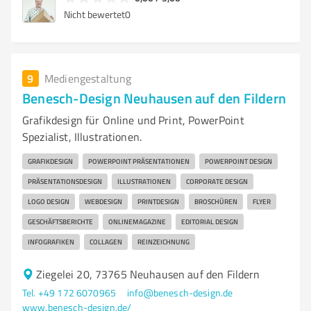
Nicht bewertet
0
9
Mediengestaltung
Benesch-Design Neuhausen auf den Fildern
Grafikdesign für Online und Print, PowerPoint
Spezialist, Illustrationen.
GRAFIKDESIGN
POWERPOINT PRÄSENTATIONEN
POWERPOINT DESIGN
PRÄSENTATIONSDESIGN
ILLUSTRATIONEN
CORPORATE DESIGN
LOGO DESIGN
WEBDESIGN
PRINTDESIGN
BROSCHÜREN
FLYER
GESCHÄFTSBERICHTE
ONLINEMAGAZINE
EDITORIAL DESIGN
INFOGRAFIKEN
COLLAGEN
REINZEICHNUNG
Ziegelei 20, 73765 Neuhausen auf den Fildern
Tel. +49 172 6070965
info@benesch-design.de
www.benesch-design.de/