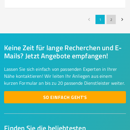
1
2
Keine Zeit für lange Recherchen und E-
Mails? Jetzt Angebote empfangen!
Lassen Sie sich einfach von passenden Experten in Ihrer
Nähe kontaktieren! Wir leiten Ihr Anliegen aus einem
kurzen Formular an bis zu 20 passende Dienstleister weiter.
SO EINFACH GEHT'S
Finden Sie die beliebtesten