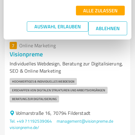
ALLE ZULASSEN
0,00 / 5,00
Nicht bewertet
0
AUSWAHL ERLAUBEN
ABLEHNEN
7
Online Marketing
Visionpreme
Individuelles Webdesign, Beratung zur Digitalisierung,
SEO & Online Marketing
HOCHWERTIGES & INDIVIDUELLES WEBDESIGN
ERSCHAFFEN VON DIGITALEN STRUKTUREN UND ARBEITSVORGÄNGEN
BERATUNG ZUR DIGITALISIERUNG
Volmarstraße 16, 70794 Filderstadt
Tel. +49 71192539064
management@visionpreme.de
visionpreme.de/