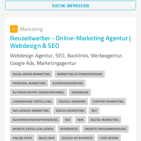
SUCHE ANPASSEN
1
Marketing
Neuzeitwerber - Online-Marketing Agentur |
Webdesign & SEO
Webdesign Agentur, SEO, Backlinks, Werbeagentur,
Google Ads, Marketingagentur
SOCIAL MEDIA MARKETING
MARKETING AUTOMATISIERUNG
PERSONAL-MARKETING
KUNDENGEWINNUNG
AUTOMATISIERTE VERKAUFSFUNNEL
WEBDESIGN
LANDINGPAGE ERSTELLUNG
GOOGLE-ADWORDS
CONTENT-MARKETING
INFLUENCER-MARKETING
DIALOG-MARKETING
SEO
SUCHMASCHINENOPTIMIERUNG
SEA
SEM
DIGITAL MARKETING
WEBSITE ERSTELLEN LASSEN
WORDPRESS
WEBSITE PROGRAMMIERUNG
ONLINE SHOP
BACKLINKS
GOOGLE MY BUSINESS
LOGO DESIGN