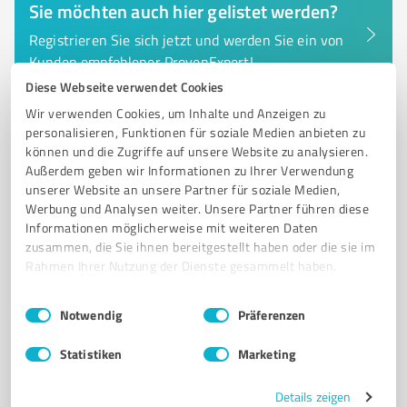
Sie möchten auch hier gelistet werden?
Registrieren Sie sich jetzt und werden Sie ein von
Kunden empfohlener ProvenExpert!
Diese Webseite verwendet Cookies
Wir verwenden Cookies, um Inhalte und Anzeigen zu
personalisieren, Funktionen für soziale Medien anbieten zu
6
IT-Dienstleistungen
können und die Zugriffe auf unsere Website zu analysieren.
OsAI
Außerdem geben wir Informationen zu Ihrer Verwendung
unserer Website an unsere Partner für soziale Medien,
Webdesign & KI-Lösungen & Automatisierunge für
Werbung und Analysen weiter. Unsere Partner führen diese
lokale Betriebe
Informationen möglicherweise mit weiteren Daten
zusammen, die Sie ihnen bereitgestellt haben oder die sie im
WEBDESIGN
WEBSITE ERSTELLEN
WEBAGENTUR
KI-BERATUNG
Rahmen Ihrer Nutzung der Dienste gesammelt haben.
KI-AUTOMATISIERUNG
ONLINE-TERMINBUCHUNG
Einwilligungsauswahl
Impressum
|
Datenschutzbestimmungen
LOKALE SICHTBARKEIT
Notwendig
Präferenzen
Karolingerstraße 55, 70736 Fellbach
Statistiken
Marketing
Tel. +49 1731956617
team@osai.solutions
osai.solutions
Details zeigen