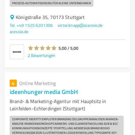
PROZESS-AUTOMATISIERUNG FÜR KLEINE UNTERNEHMEN
Königstraße 35, 70173 Stuttgart
Tel. +49 1525 6201306
victor.knapp@acessio.de
acessio.de
5,00 / 5,00
2
Bewertungen
4
Online Marketing
ideenhunger media GmbH
Brand- & Marketing-Agentur mit Hauptsitz in
Leinfelden-Echterdingen (Stuttgart)
CORPORATE IDENTITY EMPLOYER BRANDING ZIEL­GRUPPEN­ANALYSEN MARKEN­
ANALYSE MARKEN­WORKSHOPS NAMENS- UND CLAIM­ENTWICKLUNG B2B & B2C
KOMMUNIKATIONS­KONZEPTE STORY­TELLING WEBDESIGN BRAND BOOKS
VERPACKUNGS­DESIGN ILLUSTRATIONEN LOGO­ENTWICKLUNG TYPO­GRAFIE KEY