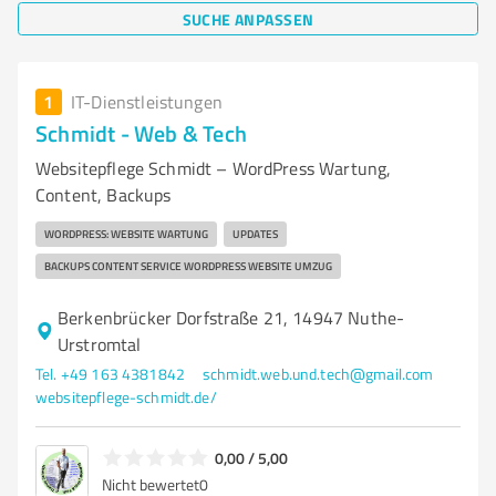
SUCHE ANPASSEN
1
IT-Dienstleistungen
Schmidt - Web & Tech
Websitepflege Schmidt – WordPress Wartung,
Content, Backups
WORDPRESS: WEBSITE WARTUNG
UPDATES
BACKUPS CONTENT SERVICE WORDPRESS WEBSITE UMZUG
Berkenbrücker Dorfstraße 21, 14947 Nuthe-
Urstromtal
Tel. +49 163 4381842
schmidt.web.und.tech@gmail.com
websitepflege-schmidt.de/
0,00 / 5,00
Nicht bewertet
0