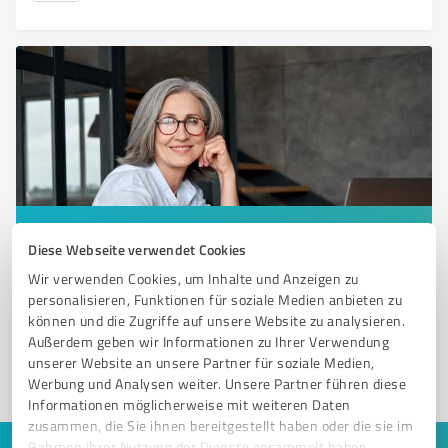
Sie möchten auch hier gelistet werden?
Diese Webseite verwendet Cookies
Registrieren Sie sich jetzt und werden Sie ein von
Wir verwenden Cookies, um Inhalte und Anzeigen zu
Kunden empfohlener ProvenExpert!
personalisieren, Funktionen für soziale Medien anbieten zu
können und die Zugriffe auf unsere Website zu analysieren.
Außerdem geben wir Informationen zu Ihrer Verwendung
unserer Website an unsere Partner für soziale Medien,
1
Werbung und Analysen weiter. Unsere Partner führen diese
Informationen möglicherweise mit weiteren Daten
zusammen, die Sie ihnen bereitgestellt haben oder die sie im
Rahmen Ihrer Nutzung der Dienste gesammelt haben.