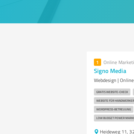
1
Online Market
Signo Media
Webdesign | Onlin
GRATIS WEBSITE-CHECK
WEBSITE FÜR HANDWERKE
WORDPRESS-BETREUUNG
LOW BUDGET POWER MARK
Heideweg 11, 3