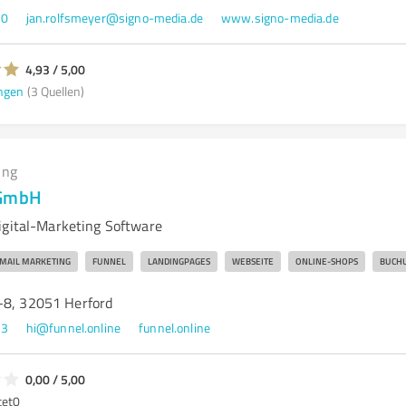
80
jan.rolfsmeyer@signo-media.de
www.signo-media.de
4,93 / 5,00
ngen
(3 Quellen)
ing
 GmbH
igital-Marketing Software
MAIL MARKETING
FUNNEL
LANDINGPAGES
WEBSEITE
ONLINE-SHOPS
BUCH
-8, 32051 Herford
23
hi@funnel.online
funnel.online
0,00 / 5,00
tet
0