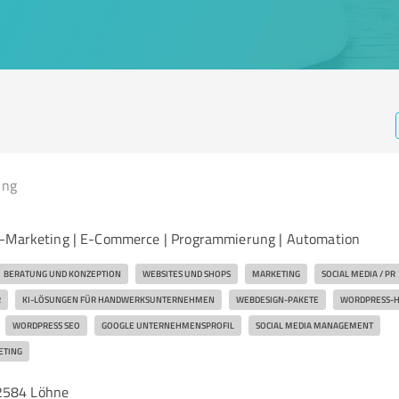
ing
e-Marketing | E-Commerce | Programmierung | Automation
BERATUNG UND KONZEPTION
WEBSITES UND SHOPS
MARKETING
SOCIAL MEDIA / PR
R
KI-LÖSUNGEN FÜR HANDWERKSUNTERNEHMEN
WEBDESIGN-PAKETE
WORDPRESS-H
WORDPRESS SEO
GOOGLE UNTERNEHMENSPROFIL
SOCIAL MEDIA MANAGEMENT
ETING
2584 Löhne