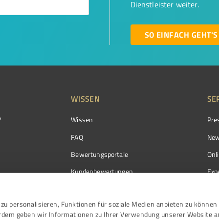
Dienstleister weiter.
SO EINFACH GEHT'S
WISSEN
SE
?
Wissen
Pre
FAQ
New
Bewertungsportale
Onl
Kundenbewertungen
Exp
Kundenzufriedenheit
Exp
zu personalisieren, Funktionen für soziale Medien anbieten zu können 
Bewertungs­richtlinien
erdem geben wir Informationen zu Ihrer Verwendung unserer Website a