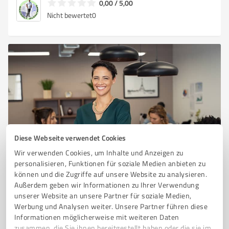
0,00 / 5,00
Nicht bewertet
0
Diese Webseite verwendet Cookies
Sie möchten auch hier gelistet werden?
Wir verwenden Cookies, um Inhalte und Anzeigen zu
Registrieren Sie sich jetzt und werden Sie ein von
personalisieren, Funktionen für soziale Medien anbieten zu
Kunden empfohlener ProvenExpert!
können und die Zugriffe auf unsere Website zu analysieren.
Außerdem geben wir Informationen zu Ihrer Verwendung
unserer Website an unsere Partner für soziale Medien,
Werbung und Analysen weiter. Unsere Partner führen diese
1
Informationen möglicherweise mit weiteren Daten
zusammen, die Sie ihnen bereitgestellt haben oder die sie im