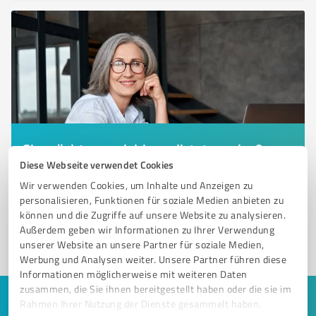
Sie möchten auch hier gelistet werden?
Diese Webseite verwendet Cookies
Registrieren Sie sich jetzt und werden Sie ein von
Wir verwenden Cookies, um Inhalte und Anzeigen zu
Kunden empfohlener ProvenExpert!
personalisieren, Funktionen für soziale Medien anbieten zu
können und die Zugriffe auf unsere Website zu analysieren.
Außerdem geben wir Informationen zu Ihrer Verwendung
1
unserer Website an unsere Partner für soziale Medien,
Werbung und Analysen weiter. Unsere Partner führen diese
Informationen möglicherweise mit weiteren Daten
zusammen, die Sie ihnen bereitgestellt haben oder die sie im
Rahmen Ihrer Nutzung der Dienste gesammelt haben.
Keine Zeit für lange Recherchen und E-