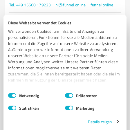
Tel. +49 15560 179223
hi@funnel.online
funnel.online
0,00 / 5,00
Diese Webseite verwendet Cookies
Nicht bewertet
0
Wir verwenden Cookies, um Inhalte und Anzeigen zu
personalisieren, Funktionen für soziale Medien anbieten zu
können und die Zugriffe auf unsere Website zu analysieren.
Außerdem geben wir Informationen zu Ihrer Verwendung
unserer Website an unsere Partner für soziale Medien,
Werbung und Analysen weiter. Unsere Partner führen diese
Informationen möglicherweise mit weiteren Daten
zusammen, die Sie ihnen bereitgestellt haben oder die sie im
Rahmen Ihrer Nutzung der Dienste gesammelt haben.
Einwilligungsauswahl
Impressum
|
Datenschutzbestimmungen
Notwendig
Präferenzen
Sie möchten auch hier gelistet werden?
Statistiken
Marketing
Registrieren Sie sich jetzt und werden Sie ein von
Kunden empfohlener ProvenExpert!
Details zeigen