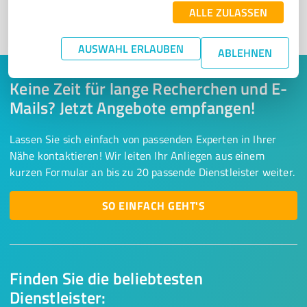
ALLE ZULASSEN
1
AUSWAHL ERLAUBEN
ABLEHNEN
Keine Zeit für lange Recherchen und E-
Mails? Jetzt Angebote empfangen!
Lassen Sie sich einfach von passenden Experten in Ihrer
Nähe kontaktieren! Wir leiten Ihr Anliegen aus einem
kurzen Formular an bis zu 20 passende Dienstleister weiter.
SO EINFACH GEHT'S
Finden Sie die beliebtesten
Dienstleister: